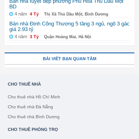
Bán nhà tuyệt đẹp phường Phú Hòa Thủ Dầu Một
BD
4 năm
4 Tỷ
Thị Xã Thủ Dầu Một, Bình Dương
Bán nhà Định Công Thượng 5 tầng 3 ngủ, ngõ 3 gác
giá 2.93 tỷ
4 năm
3 Tỷ
Quận Hoàng Mai, Hà Nội
BÀI VIẾT BẠN QUAN TÂM
CHO THUÊ NHÀ
Cho thuê nhà Hồ Chí Minh
Cho thuê nhà Đà Nẵng
Cho thuê nhà Bình Dương
CHO THUÊ PHÒNG TRỌ