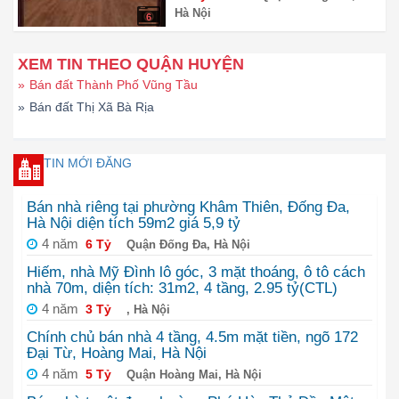
Hà Nội
6
XEM TIN THEO QUẬN HUYỆN
»
Bán đất Thành Phố Vũng Tầu
»
Bán đất Thị Xã Bà Rịa
TIN MỚI ĐĂNG
Bán nhà riêng tại phường Khâm Thiên, Đống Đa,
Hà Nội diện tích 59m2 giá 5,9 tỷ
4 năm
6 Tỷ
Quận Đống Đa, Hà Nội
Hiếm, nhà Mỹ Đình lô góc, 3 mặt thoáng, ô tô cách
nhà 70m, diện tích: 31m2, 4 tầng, 2.95 tỷ(CTL)
4 năm
3 Tỷ
, Hà Nội
Chính chủ bán nhà 4 tầng, 4.5m mặt tiền, ngõ 172
Đại Từ, Hoàng Mai, Hà Nội
4 năm
5 Tỷ
Quận Hoàng Mai, Hà Nội