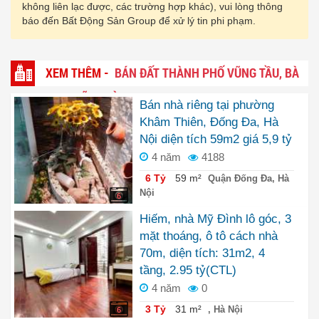
không liên lạc được, các trường hợp khác), vui lòng thông
báo đến Bất Động Sản Group để xử lý tin phi phạm.
XEM THÊM -
BÁN ĐẤT THÀNH PHỐ VŨNG TẦU, BÀ
RỊA - VŨNG TÀU
Bán nhà riêng tại phường
Khâm Thiên, Đống Đa, Hà
Nội diện tích 59m2 giá 5,9 tỷ
4 năm
4188
6 Tỷ
59 m²
Quận Đống Đa, Hà
Nội
6
Hiếm, nhà Mỹ Đình lô góc, 3
mặt thoáng, ô tô cách nhà
70m, diện tích: 31m2, 4
tầng, 2.95 tỷ(CTL)
4 năm
0
3 Tỷ
31 m²
, Hà Nội
6