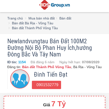
Trang chủ
Mua bán nhà đất
Bán đất
Bán đất Bà Rịa - Vũng Tàu
Bán đất Thành Phố Vũng Tầu
Newlandvungtau Bán Đất 100M2
Đường Nội Bộ Phan Huy Ích,hướng
Đông Bắc Và Tây Nam
ID tin:
1154
Đã đăng
6 năm
Ngày hết hạn:
07/08/2020
Đăng tin:
Bán đất Thành Phố Vũng Tầu
,
Bà Rịa - Vũng Tàu
Đinh Tiến Đạt
0901532779
7 Tỷ
Giá