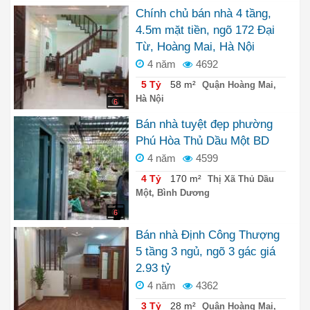
Chính chủ bán nhà 4 tầng,
4.5m mặt tiền, ngõ 172 Đại
Từ, Hoàng Mai, Hà Nội
4 năm
4692
5 Tỷ
58 m²
Quận Hoàng Mai,
Hà Nội
6
Bán nhà tuyệt đẹp phường
Phú Hòa Thủ Dầu Một BD
4 năm
4599
4 Tỷ
170 m²
Thị Xã Thủ Dầu
Một, Bình Dương
6
Bán nhà Định Công Thượng
5 tầng 3 ngủ, ngõ 3 gác giá
2.93 tỷ
4 năm
4362
3 Tỷ
28 m²
Quận Hoàng Mai,