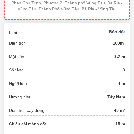
Phan Chu Trinh, Phường 2, Thành phố Vũng Tàu, Bà Rịa -
Vũng Tàu, Thành Phố Vũng Tầu, Bà Rịa - Vũng Tàu
Bán đất
Loại tin
Diện tích
100m²
Mặt tiền
3.7 m
Số tầng
3
Ngõ/Hẻm
4 m
Hướng nhà
Tây Nam
Diện tích xây dựng
45 m²
Chiều dài mảnh đất
15 m