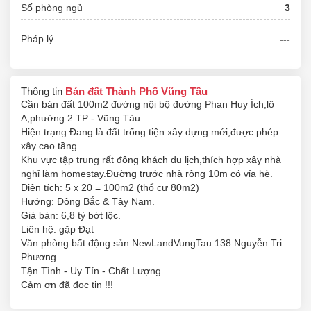
Số phòng ngủ
3
Pháp lý
---
Thông tin
Bán đất Thành Phố Vũng Tầu
Cần bán đất 100m2 đường nội bộ đường Phan Huy Ích,lô
A,phường 2.TP - Vũng Tàu.
Hiện trạng:Đang là đất trống tiện xây dựng mới,được phép
xây cao tầng.
Khu vực tập trung rất đông khách du lịch,thích hợp xây nhà
nghỉ làm homestay.Đường trước nhà rộng 10m có vỉa hè.
Diện tích: 5 x 20 = 100m2 (thổ cư 80m2)
Hướng: Đông Bắc & Tây Nam.
Giá bán: 6,8 tỷ bớt lộc.
Liên hệ: gặp Đạt
Văn phòng bất động sản NewLandVungTau 138 Nguyễn Tri
Phương.
Tận Tình - Uy Tín - Chất Lượng.
Cảm ơn đã đọc tin !!!