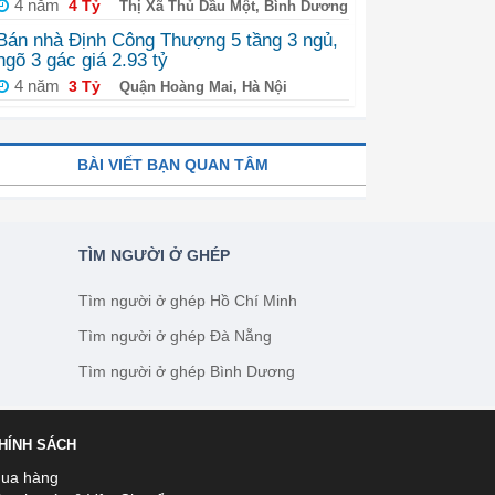
4 năm
4 Tỷ
Thị Xã Thủ Dầu Một, Bình Dương
Bán nhà Định Công Thượng 5 tầng 3 ngủ,
ngõ 3 gác giá 2.93 tỷ
4 năm
3 Tỷ
Quận Hoàng Mai, Hà Nội
BÀI VIẾT BẠN QUAN TÂM
TÌM NGƯỜI Ở GHÉP
Tìm người ở ghép Hồ Chí Minh
Tìm người ở ghép Đà Nẵng
Tìm người ở ghép Bình Dương
HÍNH SÁCH
ua hàng