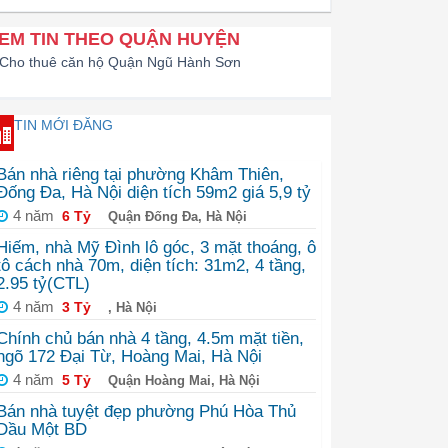
EM TIN THEO QUẬN HUYỆN
Cho thuê căn hộ Quận Ngũ Hành Sơn
TIN MỚI ĐĂNG
Bán nhà riêng tại phường Khâm Thiên,
Đống Đa, Hà Nội diện tích 59m2 giá 5,9 tỷ
4 năm
6 Tỷ
Quận Đống Đa, Hà Nội
Hiếm, nhà Mỹ Đình lô góc, 3 mặt thoáng, ô
tô cách nhà 70m, diện tích: 31m2, 4 tầng,
2.95 tỷ(CTL)
4 năm
3 Tỷ
, Hà Nội
Chính chủ bán nhà 4 tầng, 4.5m mặt tiền,
ngõ 172 Đại Từ, Hoàng Mai, Hà Nội
4 năm
5 Tỷ
Quận Hoàng Mai, Hà Nội
Bán nhà tuyệt đẹp phường Phú Hòa Thủ
Dầu Một BD