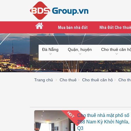
Mua bán nhà đất
Nhà Đất Cho thuê
Đà Nẵng
Quận, huyện
Cho thuê căn h
Trang chủ
Cho thuê
Cho thuê căn hộ
Cho t
HOT
Cho thuê nhà mặt phố số
288 Nam Kỳ Khởi Nghĩa,
Q3