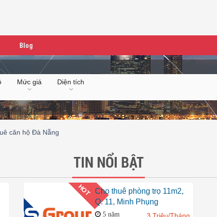
Blog
ộ
Mức giá
Diện tích
huê căn hộ Đà Nẵng
TIN NỔI BẬT
HOT
Cho thuê phòng trọ 11m2,
Q. 11, Minh Phụng
5 năm
3 Triệu/Tháng