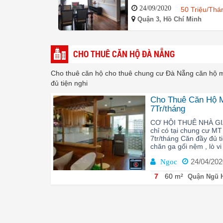
24/09/2020
50 Triệu/Thá
Quận 3, Hồ Chí Minh
CHO THUÊ CĂN HỘ ĐÀ NẴNG
Cho thuê căn hộ cho thuê chung cư Đà Nẵng căn hộ min
đủ tiện nghi
Cho Thuê Căn Hộ M
7Tr/tháng
CƠ HỘI THUÊ NHÀ GIÁ 
chỉ có tại chung cư M
7tr/tháng Căn đầy đủ ti
chăn ga gối nệm , lò vi 
24/04/202
Ngoc
6
7
60 m²
Quận Ngũ 