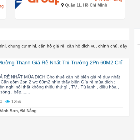
Quận 11, Hồ Chí Minh
ng
i, chung cư mini, căn hộ giá rẻ, căn hộ dịch vu, chính chủ, đầy
ường Thanh Giá Rẻ Nhất Thị Trường 2Pn 60M2 Chỉ
RẺ NHẤT MÙA DỊCH Cho thuê căn hộ biển giá rẻ duy nhất
T Căn gồm 2pn 2 wc 60m2 nhìn thấy biển Gía rẻ mùa dịch :
ện nghi nội thất không thiếu thứ gì , TV , Tủ lạnh , điều hòa ,
sóng , bếp.......
0
1259
Hành Sơn, Đà Nẵng