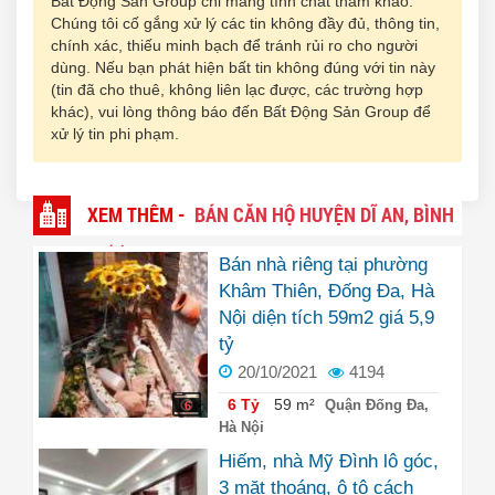
Bất Động Sản Group chỉ mang tính chất tham khảo.
Chúng tôi cố gắng xử lý các tin không đầy đủ, thông tin,
chính xác, thiếu minh bạch để tránh rủi ro cho người
dùng. Nếu bạn phát hiện bất tin không đúng với tin này
(tin đã cho thuê, không liên lạc được, các trường hợp
khác), vui lòng thông báo đến Bất Động Sản Group để
xử lý tin phi phạm.
XEM THÊM -
BÁN CĂN HỘ HUYỆN DĨ AN, BÌNH
DƯƠNG
Bán nhà riêng tại phường
Khâm Thiên, Đống Đa, Hà
Nội diện tích 59m2 giá 5,9
tỷ
20/10/2021
4194
6 Tỷ
59 m²
Quận Đống Đa,
6
Hà Nội
Hiếm, nhà Mỹ Đình lô góc,
3 mặt thoáng, ô tô cách