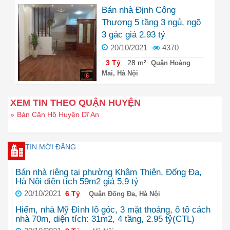
Bán nhà Định Công
Thượng 5 tầng 3 ngủ, ngõ
3 gác giá 2.93 tỷ
20/10/2021
4370
3 Tỷ
28 m²
Quận Hoàng
Mai, Hà Nội
6
XEM TIN THEO QUẬN HUYỆN
»
Bán Căn Hộ Huyện Dĩ An
TIN MỚI ĐĂNG
Bán nhà riêng tại phường Khâm Thiên, Đống Đa,
Hà Nội diện tích 59m2 giá 5,9 tỷ
20/10/2021
6 Tỷ
Quận Đống Đa, Hà Nội
Hiếm, nhà Mỹ Đình lô góc, 3 mặt thoáng, ô tô cách
nhà 70m, diện tích: 31m2, 4 tầng, 2.95 tỷ(CTL)