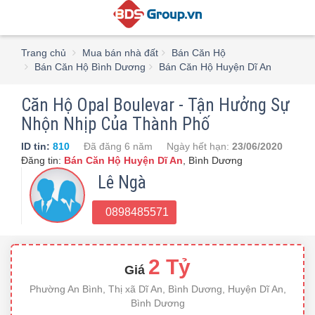
Trang chủ
Mua bán nhà đất
Bán Căn Hộ
Bán Căn Hộ Bình Dương
Bán Căn Hộ Huyện Dĩ An
Căn Hộ Opal Boulevar - Tận Hưởng Sự
Nhộn Nhịp Của Thành Phố
ID tin:
810
Đã đăng
6 năm
Ngày hết hạn:
23/06/2020
Đăng tin:
Bán Căn Hộ Huyện Dĩ An
,
Bình Dương
Lê Ngà
0898485571
2 Tỷ
Giá
Phường An Bình, Thị xã Dĩ An, Bình Dương, Huyện Dĩ An,
Bình Dương