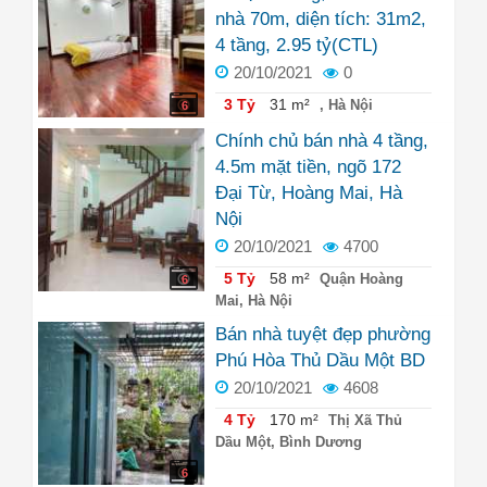
nhà 70m, diện tích: 31m2,
4 tầng, 2.95 tỷ(CTL)
20/10/2021
0
3 Tỷ
31 m²
, Hà Nội
6
Chính chủ bán nhà 4 tầng,
4.5m mặt tiền, ngõ 172
Đại Từ, Hoàng Mai, Hà
Nội
20/10/2021
4700
5 Tỷ
58 m²
Quận Hoàng
6
Mai, Hà Nội
Bán nhà tuyệt đẹp phường
Phú Hòa Thủ Dầu Một BD
20/10/2021
4608
4 Tỷ
170 m²
Thị Xã Thủ
Dầu Một, Bình Dương
6