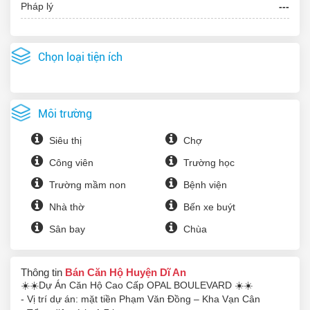
Pháp lý
---
Chọn loại tiện ích
Môi trường
Siêu thị
Chợ
Công viên
Trường học
Trường mầm non
Bệnh viện
Nhà thờ
Bến xe buýt
Sân bay
Chùa
Thông tin
Bán Căn Hộ Huyện Dĩ An
☀️☀️Dự Án Căn Hộ Cao Cấp OPAL BOULEVARD ☀️☀️
- Vị trí dự án: mặt tiền Phạm Văn Đồng – Kha Vạn Cân