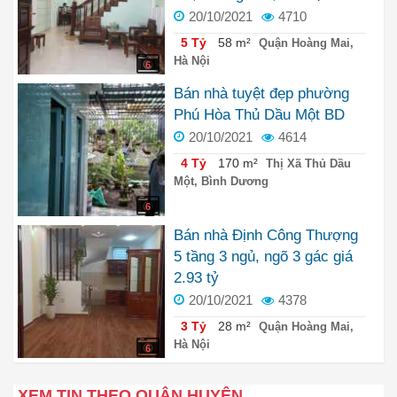
20/10/2021
4710
5 Tỷ
58 m²
Quận Hoàng Mai,
Hà Nội
6
Bán nhà tuyệt đẹp phường
Phú Hòa Thủ Dầu Một BD
20/10/2021
4614
4 Tỷ
170 m²
Thị Xã Thủ Dầu
Một, Bình Dương
6
Bán nhà Định Công Thượng
5 tầng 3 ngủ, ngõ 3 gác giá
2.93 tỷ
20/10/2021
4378
3 Tỷ
28 m²
Quận Hoàng Mai,
Hà Nội
6
XEM TIN THEO QUẬN HUYỆN