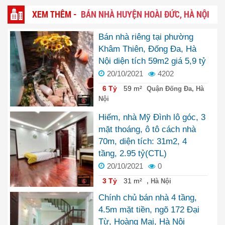
XEM THÊM -
BÁN NHÀ HUYỆN HOÀI ĐỨC, HÀ NỘI
Bán nhà riêng tại phường
Khâm Thiên, Đống Đa, Hà
Nội diện tích 59m2 giá 5,9 tỷ
20/10/2021
4202
6 Tỷ
59 m²
Quận Đống Đa, Hà
Nội
6
Hiếm, nhà Mỹ Đình lô góc, 3
mặt thoáng, ô tô cách nhà
70m, diện tích: 31m2, 4
tầng, 2.95 tỷ(CTL)
20/10/2021
0
3 Tỷ
31 m²
, Hà Nội
6
Chính chủ bán nhà 4 tầng,
4.5m mặt tiền, ngõ 172 Đại
Từ, Hoàng Mai, Hà Nội