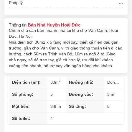
Pháp lý
---
Thông tin
Bán Nhà Huyện Hoài Đức
Chính chủ cần bán nhanh nhà tại khu chợ Vân Canh, Hoài
Đức, Hà Nội.
Nhà diện tích 30m2 x 5 tầng mới xây, thiết kế hiện đại, gần
trường, gần chợ Vân Canh, vị trí giao thông thuận tiện đi các
hướng, cách 50m ra Trịnh Văn Bô, 10m ra ngõ ô tô. Giao
nhà ngay, sổ đỏ trao tay, giá cả hợp lý, ưu đãi khi khách
xuống tiền nhanh, hỗ trợ vay vốn ngân hàng cho khách.
2
Diện tích (m²):
30
m
Hướng nhà:
Đông-Nam
Số phòng:
5
Đường vào:
3 m
Mặt tiền:
3.8 m
Số tầng:
5
Số toilet:
4