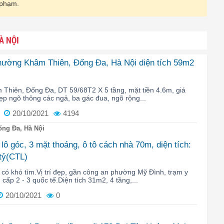
 phạm.
À NỘI
phường Khâm Thiên, Đống Đa, Hà Nội diện tích 59m2
Thiên, Đống Đa, DT 59/68T2 X 5 tầng, mặt tiền 4.6m, giá
 đẹp ngõ thông các ngả, ba gác đua, ngõ rộng...
20/10/2021
4194
ng Đa, Hà Nội
ô góc, 3 mặt thoáng, ô tô cách nhà 70m, diện tích:
 tỷ(CTL)
có khó tìm.Vị trí đẹp, gần công an phường Mỹ Đình, trạm y
, cấp 2 - 3 quốc tế.Diện tích 31m2, 4 tầng,...
20/10/2021
0