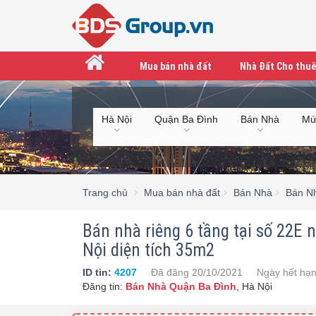
Mua bán nhà đất
Nhà Đất Cho thuê
Hà Nội
Quận Ba Đình
Bán Nhà
Mứ
Trang chủ
Mua bán nhà đất
Bán Nhà
Bán N
Bán nhà riêng 6 tầng tại số 22E 
Nội diện tích 35m2
ID tin:
4207
Đã đăng
20/10/2021
Ngày hết hạ
Đăng tin:
Bán Nhà Quận Ba Đình
,
Hà Nội