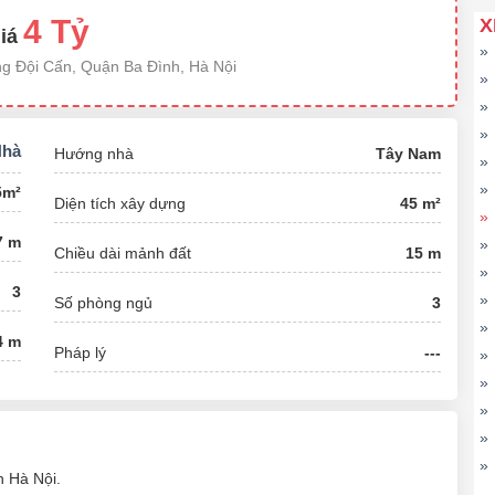
4 Tỷ
X
iá
»
ng Đội Cấn, Quận Ba Đình, Hà Nội
»
»
»
Nhà
Hướng nhà
Tây Nam
»
»
5m²
Diện tích xây dựng
45 m²
»
7 m
»
Chiều dài mảnh đất
15 m
»
3
»
Số phòng ngủ
3
»
4 m
Pháp lý
---
»
»
»
»
»
 Hà Nội.