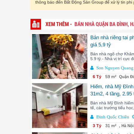
thông báo đến Bất Động Sản Group để xử lý tin phi
XEM THÊM -
BÁN NHÀ QUẬN BA ĐÌNH, H
Bán nhà riêng tại 
giá 5,9 tỷ
Bán nhà ngõ chợ Khâm 
5.9 tỷ.- Nhà vị trí cực
Son Nguyen Quang
6
6 Tỷ
59 m²
Quận Đố
Hiếm, nhà Mỹ Đình l
31m2, 4 tầng, 2.95
Bán nhà Mỹ Đình hiếm 
tế, các trường tiểu học
Đinh Quốc Chiên
6
3 Tỷ
31 m²
, Hà Nội