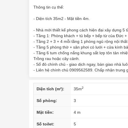
Thông tin cụ thể:
- Diện tích 35m2 - Mặt tiền 4m.
- Nhà mới thiết kế phong cách hiện đại xây dựng 5 t
- Tầng 1: Phòng khách + tủ bếp + bếp từ của Đức +
- Tầng 2 + 3 + 4 mỗi tầng 1 phòng ngủ rộng nội thất
- Tầng 5 phòng thờ + sân phơi có lưới + cửa kính bả
- Tầng 6 tum chống nắng khung sắt lợp tôn tản nhiệ
Trồng rau hoặc cây cảnh.
- Sổ đỏ chính chủ - giao dịch ngay, bàn giao nhà lu
- Liên hệ chính chủ 0909562589. Chấp nhận trung 
2
Diện tích (m²):
35
m
Số phòng:
3
Mặt tiền:
4 m
Số toilet:
5