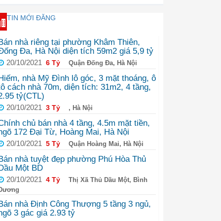
TIN MỚI ĐĂNG
Bán nhà riêng tại phường Khâm Thiên,
Đống Đa, Hà Nội diện tích 59m2 giá 5,9 tỷ
20/10/2021
6 Tỷ
Quận Đống Đa, Hà Nội
Hiếm, nhà Mỹ Đình lô góc, 3 mặt thoáng, ô
tô cách nhà 70m, diện tích: 31m2, 4 tầng,
2.95 tỷ(CTL)
20/10/2021
3 Tỷ
, Hà Nội
Chính chủ bán nhà 4 tầng, 4.5m mặt tiền,
ngõ 172 Đại Từ, Hoàng Mai, Hà Nội
20/10/2021
5 Tỷ
Quận Hoàng Mai, Hà Nội
Bán nhà tuyệt đẹp phường Phú Hòa Thủ
Dầu Một BD
20/10/2021
4 Tỷ
Thị Xã Thủ Dầu Một, Bình
Dương
Bán nhà Định Công Thượng 5 tầng 3 ngủ,
ngõ 3 gác giá 2.93 tỷ