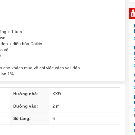
ầng + 1 tum.
 wc.
 đẹp + điều hòa Daikin.
o vệ.
t.
ôn cho khách mua về chỉ việc xách vali đến.
gian 1%.
Hướng nhà:
KXĐ
Đường vào:
2 m
Số tầng:
6