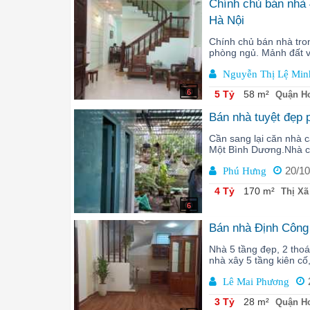
Chính chủ bán nhà 
Hà Nội
Chính chủ bán nhà tro
phòng ngủ. Mảnh đất vu
Nguyễn Thị Lệ Min
6
5 Tỷ
58 m²
Quận Ho
Bán nhà tuyệt đẹp
Cần sang lại căn nhà
Một Bình Dương.Nhà có
20/10
Phú Hưng
4 Tỷ
170 m²
Thị Xã
6
Bán nhà Định Công 
Nhà 5 tầng đẹp, 2 thoá
nhà xây 5 tầng kiên cố
Lê Mai Phương
3 Tỷ
28 m²
Quận Ho