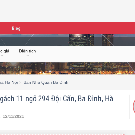
Blog
c giá
Diện tích
hà Hà Nội
Bán Nhà Quận Ba Đình
ngách 11 ngõ 294 Đội Cấn, Ba Đình, Hà
n:
12/11/2021