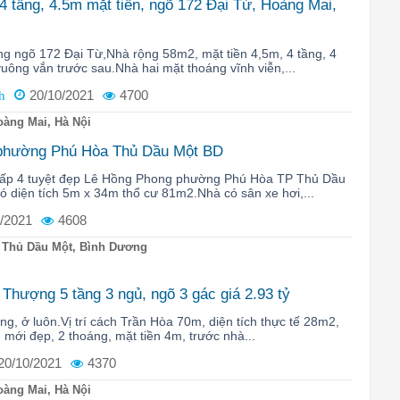
4 tầng, 4.5m mặt tiền, ngõ 172 Đại Từ, Hoàng Mai,
ng ngõ 172 Đại Từ,Nhà rộng 58m2, mặt tiền 4,5m, 4 tầng, 4
ông vắn trước sau.Nhà hai mặt thoáng vĩnh viễn,...
20/10/2021
4700
h
àng Mai, Hà Nội
 phường Phú Hòa Thủ Dầu Một BD
 cấp 4 tuyệt đẹp Lê Hồng Phong phường Phú Hòa TP Thủ Dầu
 diện tích 5m x 34m thổ cư 81m2.Nhà có sân xe hơi,...
/2021
4608
 Thủ Dầu Một, Bình Dương
Thượng 5 tầng 3 ngủ, ngõ 3 gác giá 2.93 tỷ
ng, ở luôn.Vị trí cách Trần Hòa 70m, diện tích thực tế 28m2,
, mới đẹp, 2 thoáng, mặt tiền 4m, trước nhà...
20/10/2021
4370
àng Mai, Hà Nội