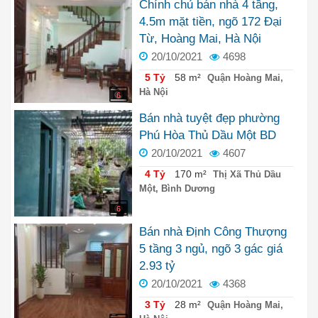
Chính chủ bán nhà 4 tầng,
4.5m mặt tiền, ngõ 172 Đại
Từ, Hoàng Mai, Hà Nội
20/10/2021
4698
5 Tỷ
58 m²
Quận Hoàng Mai,
Hà Nội
6
Bán nhà tuyệt đẹp phường
Phú Hòa Thủ Dầu Một BD
20/10/2021
4607
4 Tỷ
170 m²
Thị Xã Thủ Dầu
Một, Bình Dương
6
Bán nhà Định Công Thượng
5 tầng 3 ngủ, ngõ 3 gác giá
2.93 tỷ
20/10/2021
4368
3 Tỷ
28 m²
Quận Hoàng Mai,