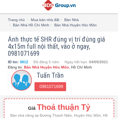
Trang chủ
Mua bán nhà đất
Bán Nhà
Bán Nhà Hồ Chí Minh
Bán Nhà Huyện Hóc Môn
Ảnh thực tế SHR đúng vị trí đúng giá
4x15m full nội thất, vào ở ngay,
0981071699
ID tin:
3812
Đã đăng
5 năm
Ngày hết hạn:
04/05/2021
Đăng tin:
Bán Nhà Huyện Hóc Môn
,
Hồ Chí Minh
Tuấn Trần
0981071699
Thoả thuận Tỷ
Giá
Bán nhà riêng tại Đường Thanh Niên, Huyện Hóc Môn, Hồ