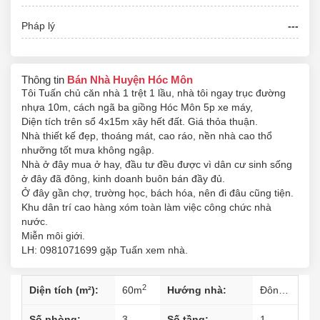
Pháp lý
---
Thông tin
Bán Nhà Huyện Hóc Môn
Tôi Tuấn chủ căn nhà 1 trệt 1 lầu, nhà tôi ngay trục đường
nhựa 10m, cách ngã ba giồng Hóc Môn 5p xe máy,
Diện tích trên sổ 4x15m xây hết đất. Giá thỏa thuận.
Nhà thiết kế đẹp, thoáng mát, cao ráo, nền nhà cao thổ
nhưỡng tốt mưa không ngập.
Nhà ở đây mua ở hay, đầu tư đều được vì dân cư sinh sống
ở đây đã đông, kinh doanh buôn bán đầy đủ.
Ở đây gần chợ, trường học, bách hóa, nên đi đâu cũng tiện.
Khu dân trí cao hàng xóm toàn làm việc công chức nhà
nước.
Miễn môi giới.
LH: 0981071699 gặp Tuấn xem nhà.
2
Diện tích (m²):
60
m
Hướng nhà:
Đông-Nam
Số phòng:
3
Số tầng:
1