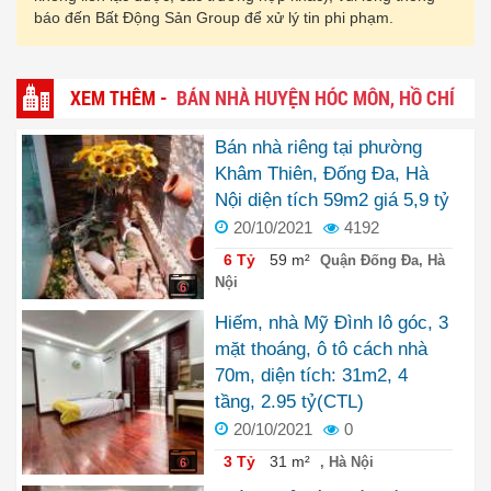
báo đến Bất Động Sản Group để xử lý tin phi phạm.
XEM THÊM -
BÁN NHÀ HUYỆN HÓC MÔN, HỒ CHÍ
MINH
Bán nhà riêng tại phường
Khâm Thiên, Đống Đa, Hà
Nội diện tích 59m2 giá 5,9 tỷ
20/10/2021
4192
6 Tỷ
59 m²
Quận Đống Đa, Hà
Nội
6
Hiếm, nhà Mỹ Đình lô góc, 3
mặt thoáng, ô tô cách nhà
70m, diện tích: 31m2, 4
tầng, 2.95 tỷ(CTL)
20/10/2021
0
3 Tỷ
31 m²
, Hà Nội
6