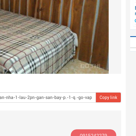
Copy link
0915242279