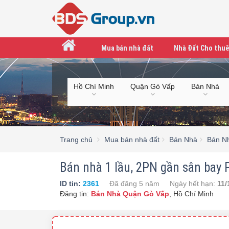
Mua bán nhà đất
Nhà Đất Cho thuê
Hồ Chí Minh
Quận Gò Vấp
Bán Nhà
Trang chủ
Mua bán nhà đất
Bán Nhà
Bán N
Bán nhà 1 lầu, 2PN gần sân bay P.
ID tin:
2361
Đã đăng
5 năm
Ngày hết hạn:
11/
Đăng tin:
Bán Nhà Quận Gò Vấp
,
Hồ Chí Minh