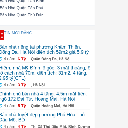
Bán Nhà Quận Tân Bình
Bán Nhà Quận Tân Phú
Bán Nhà Quận Thủ Đức
TIN MỚI ĐĂNG
Bán nhà riêng tại phường Khâm Thiên,
Đống Đa, Hà Nội diện tích 59m2 giá 5,9 tỷ
4 năm
6 Tỷ
Quận Đống Đa, Hà Nội
Hiếm, nhà Mỹ Đình lô góc, 3 mặt thoáng, ô
tô cách nhà 70m, diện tích: 31m2, 4 tầng,
2.95 tỷ(CTL)
4 năm
3 Tỷ
, Hà Nội
Chính chủ bán nhà 4 tầng, 4.5m mặt tiền,
ngõ 172 Đại Từ, Hoàng Mai, Hà Nội
4 năm
5 Tỷ
Quận Hoàng Mai, Hà Nội
Bán nhà tuyệt đẹp phường Phú Hòa Thủ
Dầu Một BD
4 năm
4 Tỷ
Thị Xã Thủ Dầu Một, Bình Dương