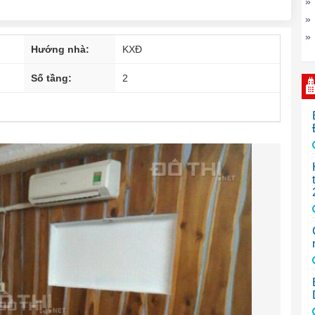
»
»
»
Hướng nhà:
KXĐ
Số tầng:
2