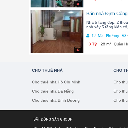
6
Bán nhà Định Công 
Nhà 5 tầng đẹp, 2 thoá
nhà xây 5 tầng kiên cố
Lê Mai Phương
3 Tỷ
28 m²
Quận Ho
6
CHO THUÊ NHÀ
CHO T
Cho thuê nhà Hồ Chí Minh
Cho thu
Cho thuê nhà Đà Nẵng
Cho thu
Cho thuê nhà Bình Dương
Cho thu
BẤT ĐỘNG SẢN GROUP