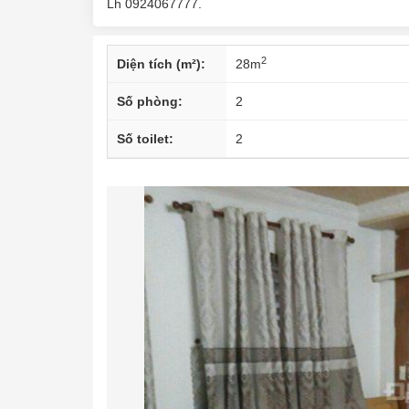
Lh 0924067777.
2
Diện tích (m²):
28
m
Số phòng:
2
Số toilet:
2