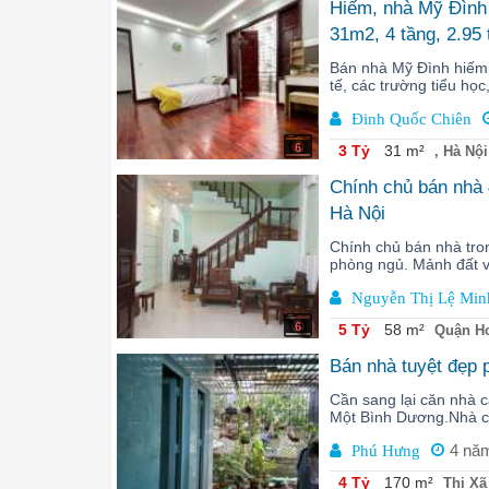
Hiếm, nhà Mỹ Đình l
31m2, 4 tầng, 2.95
Bán nhà Mỹ Đình hiếm 
tế, các trường tiểu học
Đinh Quốc Chiên
6
3 Tỷ
31 m²
, Hà Nội
Chính chủ bán nhà 
Hà Nội
Chính chủ bán nhà tro
phòng ngủ. Mảnh đất vu
Nguyễn Thị Lệ Min
6
5 Tỷ
58 m²
Quận Ho
Bán nhà tuyệt đẹp
Cần sang lại căn nhà
Một Bình Dương.Nhà có
4 nă
Phú Hưng
4 Tỷ
170 m²
Thị Xã