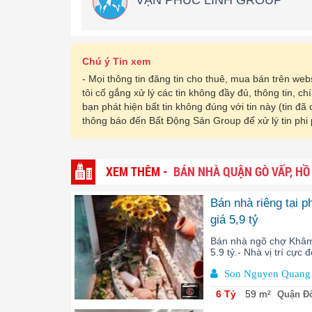
VẠN PHÚC LINH GROUP
Chú ý Tin xem
- Mọi thông tin đăng tin cho thuê, mua bán trên w
tôi cố gắng xử lý các tin không đầy đủ, thông tin, c
bạn phát hiện bất tin không đúng với tin này (tin đã
thông báo đến Bất Động Sản Group để xử lý tin phi
XEM THÊM -
BÁN NHÀ QUẬN GÒ VẤP, HỒ
Bán nhà riêng tại 
giá 5,9 tỷ
Bán nhà ngõ chợ Khâm 
5.9 tỷ.- Nhà vị trí cực
Son Nguyen Quang
6
6 Tỷ
59 m²
Quận Đố