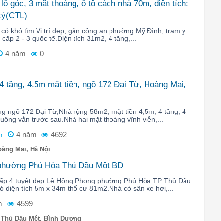
ô góc, 3 mặt thoáng, ô tô cách nhà 70m, diện tích:
 tỷ(CTL)
có khó tìm.Vị trí đẹp, gần công an phường Mỹ Đình, trạm y
, cấp 2 - 3 quốc tế.Diện tích 31m2, 4 tầng,...
4 năm
0
4 tầng, 4.5m mặt tiền, ngõ 172 Đại Từ, Hoàng Mai,
ng ngõ 172 Đại Từ,Nhà rộng 58m2, mặt tiền 4,5m, 4 tầng, 4
ông vắn trước sau.Nhà hai mặt thoáng vĩnh viễn,...
4 năm
4692
h
àng Mai, Hà Nội
 phường Phú Hòa Thủ Dầu Một BD
 cấp 4 tuyệt đẹp Lê Hồng Phong phường Phú Hòa TP Thủ Dầu
 diện tích 5m x 34m thổ cư 81m2.Nhà có sân xe hơi,...
m
4599
 Thủ Dầu Một, Bình Dương