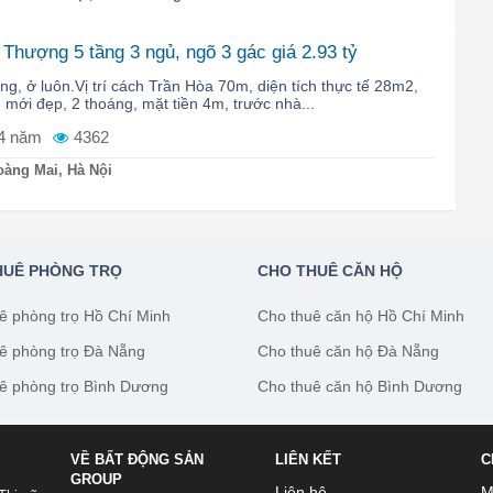
Thượng 5 tầng 3 ngủ, ngõ 3 gác giá 2.93 tỷ
ng, ở luôn.Vị trí cách Trần Hòa 70m, diện tích thực tế 28m2,
, mới đẹp, 2 thoáng, mặt tiền 4m, trước nhà...
4 năm
4362
àng Mai, Hà Nội
HUÊ PHÒNG TRỌ
CHO THUÊ CĂN HỘ
ê phòng trọ Hồ Chí Minh
Cho thuê căn hộ Hồ Chí Minh
ê phòng trọ Đà Nẵng
Cho thuê căn hộ Đà Nẵng
ê phòng trọ Bình Dương
Cho thuê căn hộ Bình Dương
VỀ BẤT ĐỘNG SẢN
LIÊN KẾT
C
GROUP
Liên hệ
M