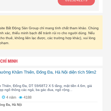
ebsite Bất Động Sản Group chỉ mang tính chất tham khảo. Chúng
hính xác, thiếu minh bạch để tránh rủi ro cho người dùng. Nếu
 cho thuê, không liên lạc được, các trường hợp khác), vui lòng
 phạm.
 CHÍ MINH
phường Khâm Thiên, Đống Đa, Hà Nội diện tích 59m2
Thiên, Đống Đa, DT 59/68T2 X 5 tầng, mặt tiền 4.6m, giá
 đẹp ngõ thông các ngả, ba gác đua, ngõ rộng...
4 năm
4188
ng Đa, Hà Nội