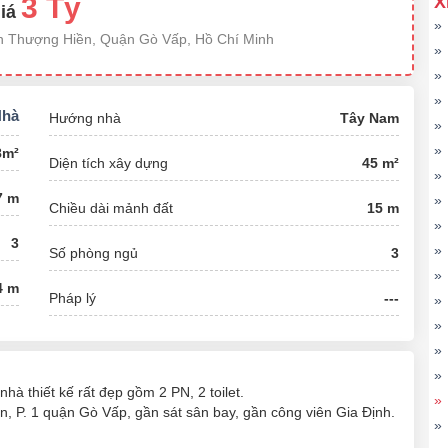
3 Tỷ
X
iá
»
n Thượng Hiền, Quận Gò Vấp, Hồ Chí Minh
»
»
»
Nhà
Hướng nhà
Tây Nam
»
»
8m²
Diện tích xây dựng
45 m²
»
7 m
»
Chiều dài mảnh đất
15 m
»
3
»
Số phòng ngủ
3
»
4 m
Pháp lý
---
»
»
»
»
à thiết kế rất đẹp gồm 2 PN, 2 toilet.
»
n, P. 1 quận Gò Vấp, gần sát sân bay, gần công viên Gia Định.
»