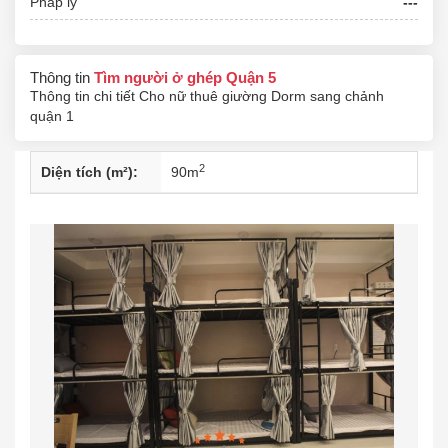
Pháp lý
---
Thông tin
Tìm người ở ghép Quận 5
Thông tin chi tiết
Cho nữ thuê giường Dorm sang chảnh
quận 1
2
Diện tích (m²):
90
m