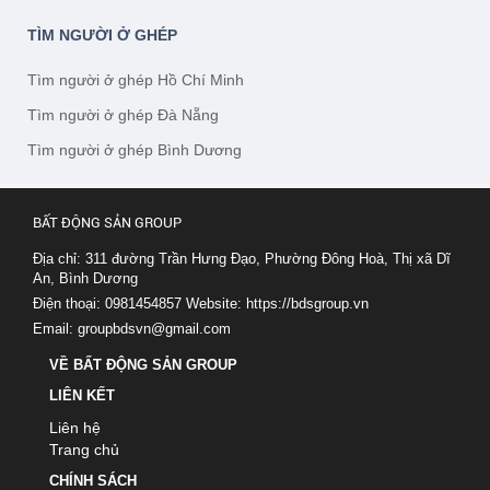
TÌM NGƯỜI Ở GHÉP
Tìm người ở ghép Hồ Chí Minh
Tìm người ở ghép Đà Nẵng
Tìm người ở ghép Bình Dương
BẤT ĐỘNG SẢN GROUP
Địa chỉ: 311 đường Trần Hưng Đạo, Phường Đông Hoà, Thị xã Dĩ
An, Bình Dương
Điện thoại: 0981454857
Website:
https://bdsgroup.vn
Email:
groupbdsvn@gmail.com
VỀ BẤT ĐỘNG SẢN GROUP
LIÊN KẾT
Liên hệ
Trang chủ
CHÍNH SÁCH