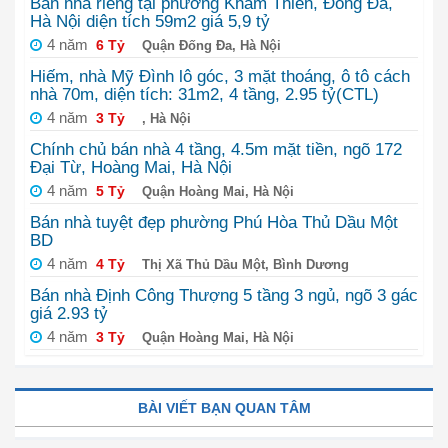
Bán nhà riêng tại phường Khâm Thiên, Đống Đa,
Hà Nội diện tích 59m2 giá 5,9 tỷ
4 năm
6 Tỷ
Quận Đống Đa, Hà Nội
Hiếm, nhà Mỹ Đình lô góc, 3 mặt thoáng, ô tô cách
nhà 70m, diện tích: 31m2, 4 tầng, 2.95 tỷ(CTL)
4 năm
3 Tỷ
, Hà Nội
Chính chủ bán nhà 4 tầng, 4.5m mặt tiền, ngõ 172
Đại Từ, Hoàng Mai, Hà Nội
4 năm
5 Tỷ
Quận Hoàng Mai, Hà Nội
Bán nhà tuyệt đẹp phường Phú Hòa Thủ Dầu Một
BD
4 năm
4 Tỷ
Thị Xã Thủ Dầu Một, Bình Dương
Bán nhà Định Công Thượng 5 tầng 3 ngủ, ngõ 3 gác
giá 2.93 tỷ
4 năm
3 Tỷ
Quận Hoàng Mai, Hà Nội
BÀI VIẾT BẠN QUAN TÂM