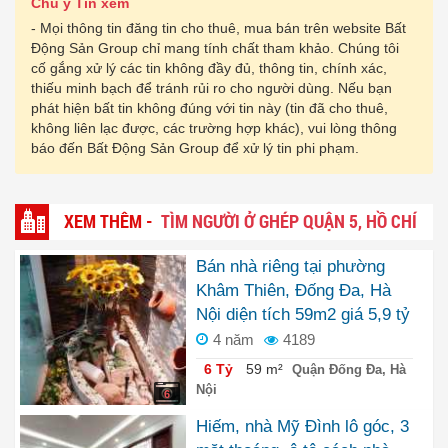
Chú ý Tin xem
- Mọi thông tin đăng tin cho thuê, mua bán trên website Bất
Động Sản Group chỉ mang tính chất tham khảo. Chúng tôi
cố gắng xử lý các tin không đầy đủ, thông tin, chính xác,
thiếu minh bạch để tránh rủi ro cho người dùng. Nếu bạn
phát hiện bất tin không đúng với tin này (tin đã cho thuê,
không liên lạc được, các trường hợp khác), vui lòng thông
báo đến Bất Động Sản Group để xử lý tin phi phạm.
XEM THÊM -
TÌM NGƯỜI Ở GHÉP QUẬN 5, HỒ CHÍ
MINH
Bán nhà riêng tại phường
Khâm Thiên, Đống Đa, Hà
Nội diện tích 59m2 giá 5,9 tỷ
4 năm
4189
6 Tỷ
59 m²
Quận Đống Đa, Hà
Nội
6
Hiếm, nhà Mỹ Đình lô góc, 3