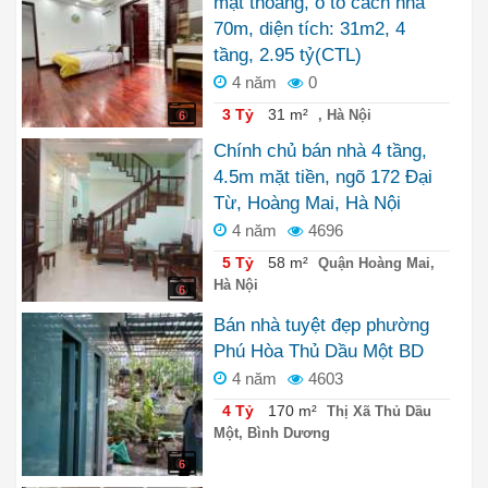
mặt thoáng, ô tô cách nhà
70m, diện tích: 31m2, 4
tầng, 2.95 tỷ(CTL)
4 năm
0
3 Tỷ
31 m²
, Hà Nội
6
Chính chủ bán nhà 4 tầng,
4.5m mặt tiền, ngõ 172 Đại
Từ, Hoàng Mai, Hà Nội
4 năm
4696
5 Tỷ
58 m²
Quận Hoàng Mai,
Hà Nội
6
Bán nhà tuyệt đẹp phường
Phú Hòa Thủ Dầu Một BD
4 năm
4603
4 Tỷ
170 m²
Thị Xã Thủ Dầu
Một, Bình Dương
6