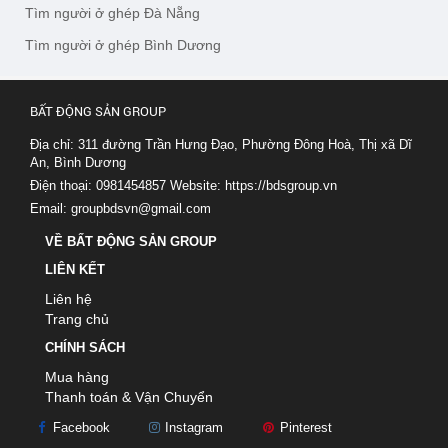
Tìm người ở ghép Đà Nẵng
Tìm người ở ghép Bình Dương
BẤT ĐỘNG SẢN GROUP
Địa chỉ: 311 đường Trần Hưng Đạo, Phường Đông Hoà, Thị xã Dĩ
An, Bình Dương
Điện thoại: 0981454857
Website:
https://bdsgroup.vn
Email:
groupbdsvn@gmail.com
VỀ BẤT ĐỘNG SẢN GROUP
LIÊN KẾT
Liên hệ
Trang chủ
CHÍNH SÁCH
Mua hàng
Thanh toán & Vận Chuyển
Facebook
Instagram
Pinterest