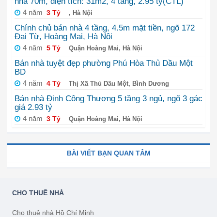
nhà 70m, diện tích: 31m2, 4 tầng, 2.95 tỷ(CTL)
4 năm
3 Tỷ
, Hà Nội
Chính chủ bán nhà 4 tầng, 4.5m mặt tiền, ngõ 172
Đại Từ, Hoàng Mai, Hà Nội
4 năm
5 Tỷ
Quận Hoàng Mai, Hà Nội
Bán nhà tuyệt đẹp phường Phú Hòa Thủ Dầu Một
BD
4 năm
4 Tỷ
Thị Xã Thủ Dầu Một, Bình Dương
Bán nhà Định Công Thượng 5 tầng 3 ngủ, ngõ 3 gác
giá 2.93 tỷ
4 năm
3 Tỷ
Quận Hoàng Mai, Hà Nội
BÀI VIẾT BẠN QUAN TÂM
CHO THUÊ NHÀ
Cho thuê nhà Hồ Chí Minh