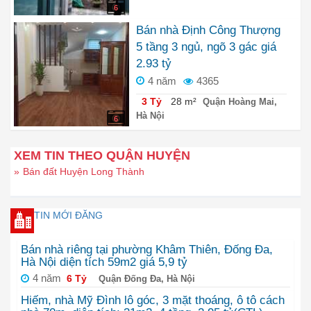
6
Bán nhà Định Công Thượng
5 tầng 3 ngủ, ngõ 3 gác giá
2.93 tỷ
4 năm
4365
3 Tỷ
28 m²
Quận Hoàng Mai,
Hà Nội
6
XEM TIN THEO QUẬN HUYỆN
»
Bán đất Huyện Long Thành
TIN MỚI ĐĂNG
Bán nhà riêng tại phường Khâm Thiên, Đống Đa,
Hà Nội diện tích 59m2 giá 5,9 tỷ
4 năm
6 Tỷ
Quận Đống Đa, Hà Nội
Hiếm, nhà Mỹ Đình lô góc, 3 mặt thoáng, ô tô cách