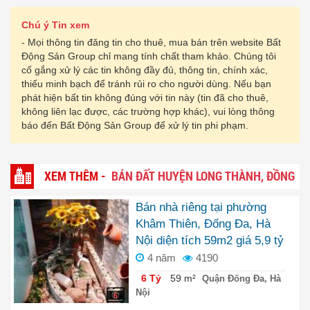
Chú ý Tin xem
- Mọi thông tin đăng tin cho thuê, mua bán trên website Bất
Động Sản Group chỉ mang tính chất tham khảo. Chúng tôi
cố gắng xử lý các tin không đầy đủ, thông tin, chính xác,
thiếu minh bạch để tránh rủi ro cho người dùng. Nếu bạn
phát hiện bất tin không đúng với tin này (tin đã cho thuê,
không liên lạc được, các trường hợp khác), vui lòng thông
báo đến Bất Động Sản Group để xử lý tin phi phạm.
XEM THÊM -
BÁN ĐẤT HUYỆN LONG THÀNH, ĐỒNG
NAI
Bán nhà riêng tại phường
Khâm Thiên, Đống Đa, Hà
Nội diện tích 59m2 giá 5,9 tỷ
4 năm
4190
6 Tỷ
59 m²
Quận Đống Đa, Hà
Nội
6