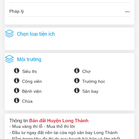
Pháp lý
---
Chọn loại tiện ích
Môi trường
Siêu thị
Chợ
Công viên
Trường học
Bệnh viện
Sân bay
Chùa
Thông tin
Bán đất Huyện Long Thành
- Mua vàng thì lỗ - Mua thổ thì lời
- Đầu tư ngay đất nền tại cửa ngỏ sân bay Long Thành
- Nằm trong khu đo thị dc quy hoạch bài bản và lớn nhất