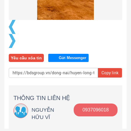
Yêu cầu xóa tin
Gửi Messenger
Copy link
THÔNG TIN LIÊN HỆ
NGUYỄN
0937096018
HỮU VĨ