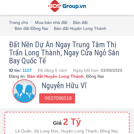
Trang chủ
Mua bán nhà đất
Bán đất
Bán đất Đồng Nai
Bán đất Huyện Long Thành
Đất Nền Dự Án Ngay Trung Tâm Thị
Trấn Long Thành, Ngay Cửa Ngỏ Sân
Bay Quốc Tế
ID tin:
1127
Đã đăng
6 năm
Ngày hết hạn:
03/08/2020
Đăng tin:
Bán đất Huyện Long Thành
,
Đồng Nai
Nguyễn Hữu Vĩ
0937096018
2 Tỷ
Giá
Lê Duẩn, Xã Long Đức, Huyện Long Thành, Đồng Nai,