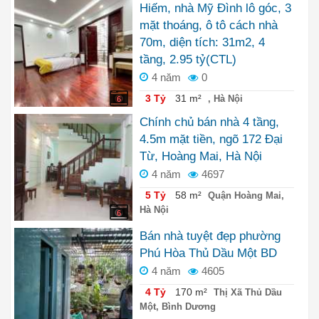
Hiếm, nhà Mỹ Đình lô góc, 3
mặt thoáng, ô tô cách nhà
70m, diện tích: 31m2, 4
tầng, 2.95 tỷ(CTL)
4 năm
0
3 Tỷ
31 m²
, Hà Nội
6
Chính chủ bán nhà 4 tầng,
4.5m mặt tiền, ngõ 172 Đại
Từ, Hoàng Mai, Hà Nội
4 năm
4697
5 Tỷ
58 m²
Quận Hoàng Mai,
Hà Nội
6
Bán nhà tuyệt đẹp phường
Phú Hòa Thủ Dầu Một BD
4 năm
4605
4 Tỷ
170 m²
Thị Xã Thủ Dầu
Một, Bình Dương