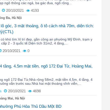
 đẹp ngõ thông các ngả, ba gác đua, ngõ rộng...
20/10/2021
4193
ng Đa, Hà Nội
ô góc, 3 mặt thoáng, ô tô cách nhà 70m, diện tích:
 tỷ(CTL)
có khó tìm.Vị trí đẹp, gần công an phường Mỹ Đình, trạm y
, cấp 2 - 3 quốc tế.Diện tích 31m2, 4 tầng,...
20/10/2021
0
4 tầng, 4.5m mặt tiền, ngõ 172 Đại Từ, Hoàng Mai,
ng ngõ 172 Đại Từ,Nhà rộng 58m2, mặt tiền 4,5m, 4 tầng, 4
ông vắn trước sau.Nhà hai mặt thoáng vĩnh viễn,...
20/10/2021
4698
h
àng Mai, Hà Nội
 phường Phú Hòa Thủ Dầu Một BD