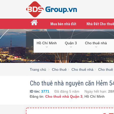
Mua bán nhà đất
Nhà Đất Cho thuê
Hồ Chí Minh
Quận 3
Cho thuê nhà
Trang chủ
Cho thuê
Cho thuê nhà
Cho thuê
Cho thuê nhà nguyên căn Hẻm 54
ID tin:
3771
Đã đăng
5 năm
Ngày hết hạn:
28/
Đăng tin:
Cho thuê nhà Quận 3
,
Hồ Chí Minh