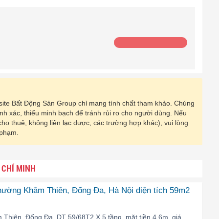
ebsite Bất Động Sản Group chỉ mang tính chất tham khảo. Chúng
hính xác, thiếu minh bạch để tránh rủi ro cho người dùng. Nếu
 cho thuê, không liên lạc được, các trường hợp khác), vui lòng
 phạm.
 CHÍ MINH
phường Khâm Thiên, Đống Đa, Hà Nội diện tích 59m2
Thiên, Đống Đa, DT 59/68T2 X 5 tầng, mặt tiền 4.6m, giá