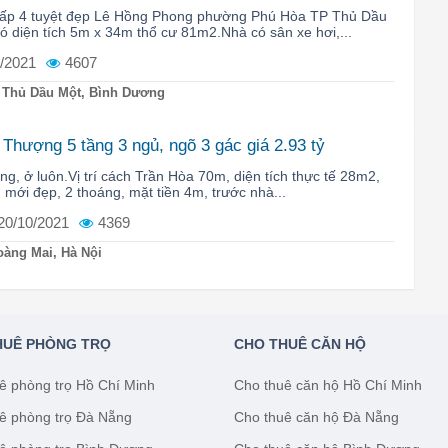
 cấp 4 tuyệt đẹp Lê Hồng Phong phường Phú Hòa TP Thủ Dầu
 diện tích 5m x 34m thổ cư 81m2.Nhà có sân xe hơi,...
/2021
4607
 Thủ Dầu Một, Bình Dương
Thượng 5 tầng 3 ngủ, ngõ 3 gác giá 2.93 tỷ
ng, ở luôn.Vị trí cách Trần Hòa 70m, diện tích thực tế 28m2,
, mới đẹp, 2 thoáng, mặt tiền 4m, trước nhà...
20/10/2021
4369
àng Mai, Hà Nội
HUÊ PHÒNG TRỌ
CHO THUÊ CĂN HỘ
ê phòng trọ Hồ Chí Minh
Cho thuê căn hộ Hồ Chí Minh
ê phòng trọ Đà Nẵng
Cho thuê căn hộ Đà Nẵng