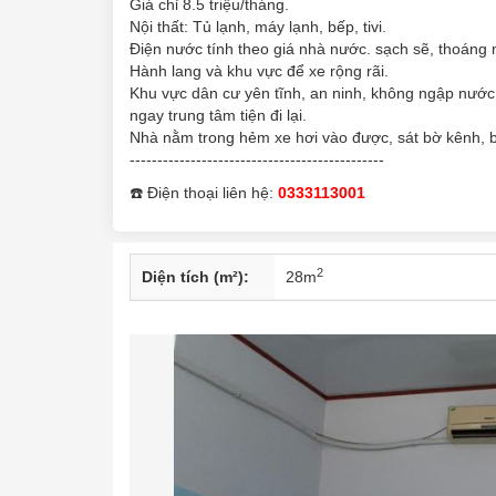
Giá chỉ 8.5 triệu/tháng.
Nội thất: Tủ lạnh, máy lạnh, bếp, tivi.
Điện nước tính theo giá nhà nước. sạch sẽ, thoáng 
Hành lang và khu vực để xe rộng rãi.
Khu vực dân cư yên tĩnh, an ninh, không ngập nướ
ngay trung tâm tiện đi lại.
Nhà nằm trong hẻm xe hơi vào được, sát bờ kênh, bu
----------------------------------------------
☎️ Điện thoại liên hệ:
0333113001
2
Diện tích (m²):
28
m