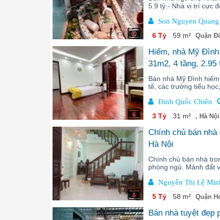
5.9 tỷ.- Nhà vị trí cực
Son Nguyen Quang
6
6 Tỷ
59 m²
Quận Đố
Hiếm, nhà Mỹ Đình l
31m2, 4 tầng, 2.95
Bán nhà Mỹ Đình hiếm 
tế, các trường tiểu học
Đinh Quốc Chiên
6
3 Tỷ
31 m²
, Hà Nội
Chính chủ bán nhà 
Hà Nội
Chính chủ bán nhà tro
phòng ngủ. Mảnh đất vu
Nguyễn Thị Lệ Min
6
5 Tỷ
58 m²
Quận Ho
Bán nhà tuyệt đẹp