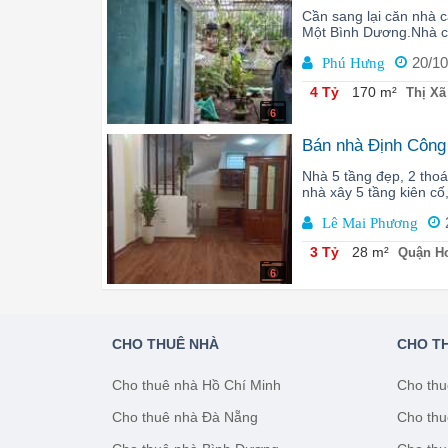
Cần sang lại căn nhà
Một Bình Dương.Nhà có
20/10
Phú Hưng
4 Tỷ
170 m²
Thị Xã
6
Bán nhà Định Công 
Nhà 5 tầng đẹp, 2 thoá
nhà xây 5 tầng kiên cố
Lê Mai Phương
3 Tỷ
28 m²
Quận Ho
6
CHO THUÊ NHÀ
CHO T
Cho thuê nhà Hồ Chí Minh
Cho thu
Cho thuê nhà Đà Nẵng
Cho thu