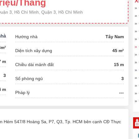
riệu/Tháng
X
»
ận 3, Hồ Chí Minh, Quận 3, Hồ Chí Minh
»
»
»
nhà
Hướng nhà
Tây Nam
»
»
8m²
Diện tích xây dựng
45 m²
»
7 m
»
Chiều dài mảnh đất
15 m
»
3
»
Số phòng ngủ
3
»
4 m
Pháp lý
---
»
»
ăn Hẻm 547/8 Hoàng Sa, P7, Q3, Tp. HCM bên cạnh CĐ Thực