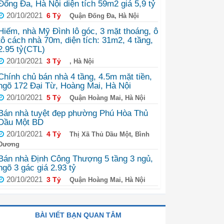
Đống Đa, Hà Nội diện tích 59m2 giá 5,9 tỷ
20/10/2021
6 Tỷ
Quận Đống Đa, Hà Nội
Hiếm, nhà Mỹ Đình lô góc, 3 mặt thoáng, ô
tô cách nhà 70m, diện tích: 31m2, 4 tầng,
2.95 tỷ(CTL)
20/10/2021
3 Tỷ
, Hà Nội
Chính chủ bán nhà 4 tầng, 4.5m mặt tiền,
ngõ 172 Đại Từ, Hoàng Mai, Hà Nội
20/10/2021
5 Tỷ
Quận Hoàng Mai, Hà Nội
Bán nhà tuyệt đẹp phường Phú Hòa Thủ
Dầu Một BD
20/10/2021
4 Tỷ
Thị Xã Thủ Dầu Một, Bình
Dương
Bán nhà Định Công Thượng 5 tầng 3 ngủ,
ngõ 3 gác giá 2.93 tỷ
20/10/2021
3 Tỷ
Quận Hoàng Mai, Hà Nội
BÀI VIẾT BẠN QUAN TÂM