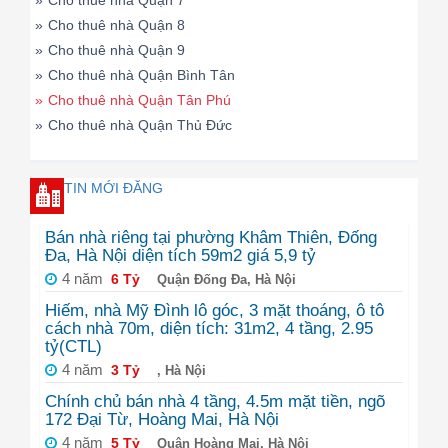
»
Cho thuê nhà Quận 7
»
Cho thuê nhà Quận 8
»
Cho thuê nhà Quận 9
»
Cho thuê nhà Quận Bình Tân
»
Cho thuê nhà Quận Tân Phú
»
Cho thuê nhà Quận Thủ Đức
TIN MỚI ĐĂNG
Bán nhà riêng tại phường Khâm Thiên, Đống
Đa, Hà Nội diện tích 59m2 giá 5,9 tỷ
4 năm
6 Tỷ
Quận Đống Đa, Hà Nội
Hiếm, nhà Mỹ Đình lô góc, 3 mặt thoáng, ô tô
cách nhà 70m, diện tích: 31m2, 4 tầng, 2.95
tỷ(CTL)
4 năm
3 Tỷ
, Hà Nội
Chính chủ bán nhà 4 tầng, 4.5m mặt tiền, ngõ
172 Đại Từ, Hoàng Mai, Hà Nội
4 năm
5 Tỷ
Quận Hoàng Mai, Hà Nội