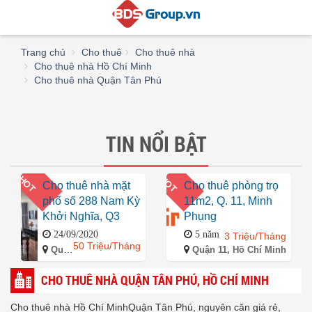
Trang chủ
Cho thuê
Cho thuê nhà
Cho thuê nhà Hồ Chí Minh
Cho thuê nhà Quận Tân Phú
TIN NỔI BẬT
HOT
HOT
Cho thuê nhà mặt
Cho thuê phòng trọ
phố số 288 Nam Kỳ
11m2, Q. 11, Minh
Khởi Nghĩa, Q3
Phụng
24/09/2020
5 năm
3 Triệu/Tháng
50 Triệu/Tháng
Quận 3, Hồ Chí Minh
Quận 11, Hồ Chí Minh
CHO THUÊ NHÀ QUẬN TÂN PHÚ, HỒ CHÍ MINH
Cho thuê nhà Hồ Chí MinhQuận Tân Phú, nguyên căn giá rẻ,