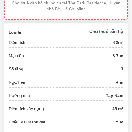
Cho thuê căn hộ chung cư tại The Park Residence, Huyện
Nhà Bè, Hồ Chí Minh
Cho thuê căn hộ
Loại tin
Diện tích
62m²
Mặt tiền
3.7 m
Số tầng
3
Ngõ/Hẻm
4 m
Hướng nhà
Tây Nam
Diện tích xây dựng
45 m²
Chiều dài mảnh đất
15 m