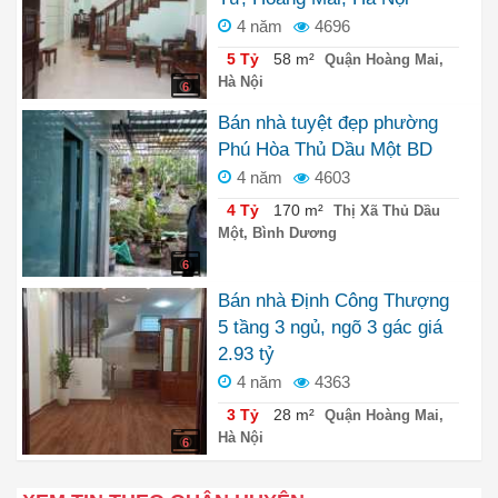
4 năm
4696
5 Tỷ
58 m²
Quận Hoàng Mai,
Hà Nội
6
Bán nhà tuyệt đẹp phường
Phú Hòa Thủ Dầu Một BD
4 năm
4603
4 Tỷ
170 m²
Thị Xã Thủ Dầu
Một, Bình Dương
6
Bán nhà Định Công Thượng
5 tầng 3 ngủ, ngõ 3 gác giá
2.93 tỷ
4 năm
4363
3 Tỷ
28 m²
Quận Hoàng Mai,
Hà Nội
6