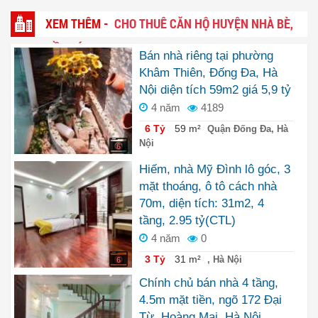
XEM THÊM -
CHO THUÊ CĂN HỘ HUYỆN NHÀ BÈ,
HỒ CHÍ MINH
Bán nhà riêng tại phường
Khâm Thiên, Đống Đa, Hà
Nội diện tích 59m2 giá 5,9 tỷ
4 năm
4189
6 Tỷ
59 m²
Quận Đống Đa, Hà
Nội
6
Hiếm, nhà Mỹ Đình lô góc, 3
mặt thoáng, ô tô cách nhà
70m, diện tích: 31m2, 4
tầng, 2.95 tỷ(CTL)
4 năm
0
3 Tỷ
31 m²
, Hà Nội
6
Chính chủ bán nhà 4 tầng,
4.5m mặt tiền, ngõ 172 Đại
Từ, Hoàng Mai, Hà Nội