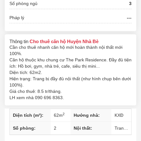
Số phòng ngủ
3
Pháp lý
---
Thông tin
Cho thuê căn hộ Huyện Nhà Bè
Cần cho thuê nhanh căn hộ mới hoàn thành nội thất mới
100%.
Căn hộ thuộc khu chung cư The Park Residence. Đầy đủ tiện
ích: Hồ bơi, gym, nhà trẻ, cafe, siêu thị mini...
Diện tích: 62m2.
Hiện trạng: Trang bị đầy đủ nội thất (như hình chụp bên dưới
100%).
Giá cho thuê: 8.5 tr/tháng.
LH xem nhà 090 696 8363.
2
Diện tích (m²):
62
m
Hướng nhà:
KXĐ
Số phòng:
2
Nội thất:
Trang bị đầy đủ nội thất