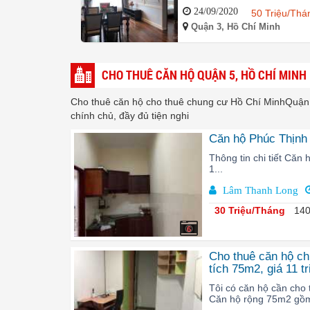
24/09/2020
50 Triệu/Thá
Quận 3, Hồ Chí Minh
CHO THUÊ CĂN HỘ QUẬN 5, HỒ CHÍ MINH
Cho thuê căn hộ cho thuê chung cư Hồ Chí MinhQuận 5,
chính chủ, đầy đủ tiện nghi
Căn hộ Phúc Thịnh
Thông tin chi tiết Căn 
1...
Lâm Thanh Long
30 Triệu/Tháng
140
6
Cho thuê căn hộ ch
tích 75m2, giá 11 t
Tôi có căn hộ cần cho 
Căn hộ rộng 75m2 gồm 