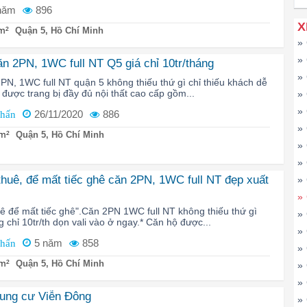
năm
896
X
m²
Quận 5, Hồ Chí Minh
»
»
ăn 2PN, 1WC full NT Q5 giá chỉ 10tr/tháng
»
PN, 1WC full NT quận 5 không thiếu thứ gì chỉ thiếu khách dễ
được trang bị đầy đủ nội thất cao cấp gồm...
»
»
26/11/2020
886
Phấn
»
m²
Quận 5, Hồ Chí Minh
»
»
huê, để mất tiếc ghê căn 2PN, 1WC full NT đẹp xuất
»
»
ê để mất tiếc ghê".Căn 2PN 1WC full NT không thiếu thứ gì
»
 chỉ 10tr/th dọn vali vào ở ngay.* Căn hộ được...
»
5 năm
858
Phấn
»
m²
Quận 5, Hồ Chí Minh
»
»
hung cư Viễn Đông
»