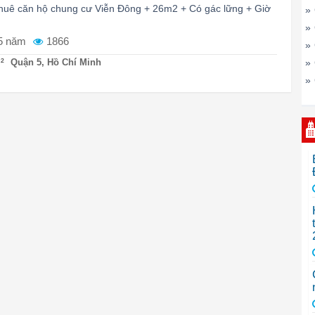
 thuê căn hộ chung cư Viễn Đông + 26m2 + Có gác lững + Giờ
»
»
5 năm
1866
»
²
Quận 5, Hồ Chí Minh
»
»