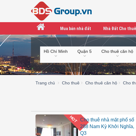
Mua bán nhà đất
Nhà Đất Cho thuê
Hồ Chí Minh
Quận 5
Cho thuê căn hộ
Trang chủ
Cho thuê
Cho thuê căn hộ
Cho th
HOT
Cho thuê nhà mặt phố số
288 Nam Kỳ Khởi Nghĩa,
Q3