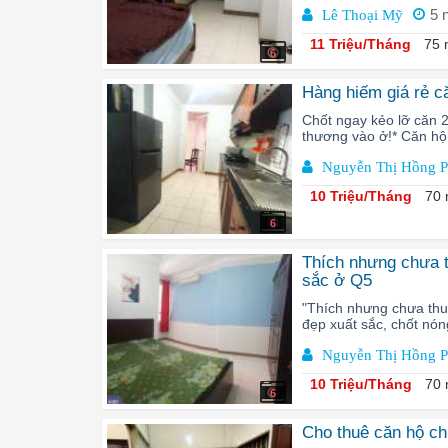
5 
Lê Thoại Mỹ
11 Triệu/Tháng
75 
6
Hàng hiếm giá rẻ c
Chốt ngay kẻo lỡ căn 2
thương vào ở!* Căn hộ 
Nguyễn Thị Hồng 
10 Triệu/Tháng
70 
6
Thích nhưng chưa t
sắc ở Q5
"Thích nhưng chưa thu
đẹp xuất sắc, chốt nóng
Nguyễn Thị Hồng 
10 Triệu/Tháng
70 
6
Cho thuê căn hộ c