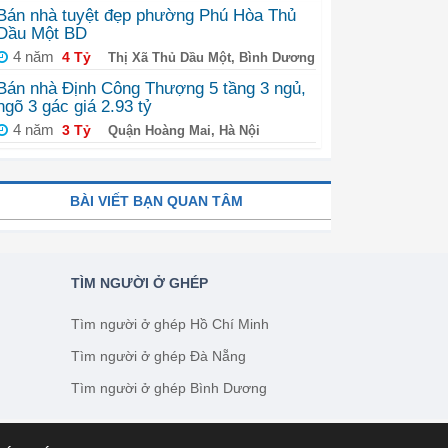
Bán nhà tuyệt đẹp phường Phú Hòa Thủ
Dầu Một BD
4 năm
4 Tỷ
Thị Xã Thủ Dầu Một, Bình Dương
Bán nhà Định Công Thượng 5 tầng 3 ngủ,
ngõ 3 gác giá 2.93 tỷ
4 năm
3 Tỷ
Quận Hoàng Mai, Hà Nội
BÀI VIẾT BẠN QUAN TÂM
TÌM NGƯỜI Ở GHÉP
Tìm người ở ghép Hồ Chí Minh
Tìm người ở ghép Đà Nẵng
Tìm người ở ghép Bình Dương