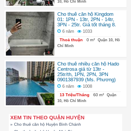
10, Hồ Chí Minh
6
Cho thuê căn hộ Kingdom
01: 1PN - 13tr, 2PN - 14tr,
3PN - 25tr. Giá tốt tháng 8.
6 năm
1033
Thoả thuận
0 m²
Quận 10, Hồ
Chí Minh
6
Cho thuê nhiều căn hộ Hado
Centrosa giá từ 13tr -
25tr/th, 1PN, 2PN, 3PN
0901387939 (Ms. Phương)
6 năm
1008
13 Triệu/Tháng
60 m²
Quận
10, Hồ Chí Minh
6
XEM TIN THEO QUẬN HUYỆN
»
Cho thuê căn hộ Huyện Bình Chánh