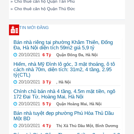
»
Cho thuê căn hộ Quận Tân Phú
»
Cho thuê căn hộ Quận Thủ Đức
TIN MỚI ĐĂNG
Bán nhà riêng tại phường Khâm Thiên, Đống
Đa, Hà Nội diện tích 59m2 giá 5,9 tỷ
20/10/2021
6 Tỷ
Quận Đống Đa, Hà Nội
Hiếm, nhà Mỹ Đình lô góc, 3 mặt thoáng, ô tô
cách nhà 70m, diện tích: 31m2, 4 tầng, 2.95
tỷ(CTL)
20/10/2021
3 Tỷ
, Hà Nội
Chính chủ bán nhà 4 tầng, 4.5m mặt tiền, ngõ
172 Đại Từ, Hoàng Mai, Hà Nội
20/10/2021
5 Tỷ
Quận Hoàng Mai, Hà Nội
Bán nhà tuyệt đẹp phường Phú Hòa Thủ Dầu
Một BD
20/10/2021
4 Tỷ
Thị Xã Thủ Dầu Một, Bình Dương