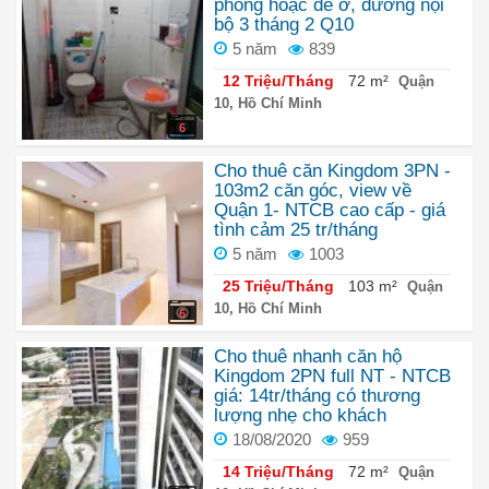
phòng hoặc để ở, đường nội
bộ 3 tháng 2 Q10
5 năm
839
12 Triệu/Tháng
72 m²
Quận
10, Hồ Chí Minh
6
Cho thuê căn Kingdom 3PN -
103m2 căn góc, view về
Quận 1- NTCB cao cấp - giá
tình cảm 25 tr/tháng
5 năm
1003
25 Triệu/Tháng
103 m²
Quận
10, Hồ Chí Minh
6
Cho thuê nhanh căn hộ
Kingdom 2PN full NT - NTCB
giá: 14tr/tháng có thương
lượng nhẹ cho khách
18/08/2020
959
14 Triệu/Tháng
72 m²
Quận