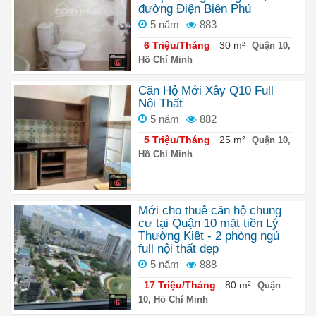
đường Điện Biên Phủ
5 năm
883
6 Triệu/Tháng
30 m²
Quận 10,
Hồ Chí Minh
6
Căn Hộ Mới Xây Q10 Full
Nội Thất
5 năm
882
5 Triệu/Tháng
25 m²
Quận 10,
Hồ Chí Minh
6
Mới cho thuê căn hộ chung
cư tại Quận 10 mặt tiền Lý
Thường Kiệt - 2 phòng ngủ
full nội thất đẹp
5 năm
888
17 Triệu/Tháng
80 m²
Quận
10, Hồ Chí Minh
6