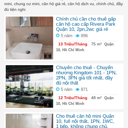
mini, chung cư mini, căn hộ giá rẻ, căn hộ dịch vu, chính chủ, đầy
đủ tiện nghi
Chính chủ cần cho thuê gấp
căn hộ cao cấp Rivera Park
Quận 10, 2pn,2wc giá rẻ
5 năm
896
13 Triệu/Tháng
75 m²
Quận
10, Hồ Chí Minh
6
Chuyên cho thuê - Chuyển
nhượng Kingdom 101 - 1PN,
2PN, 3PN giá tốt nhất, đầy
đủ nội thất
5 năm
871
12 Triệu/Tháng
48 m²
Quận
10, Hồ Chí Minh
6
Cho thuê căn hộ mini Quận
10, full nội thất, 1PN, 1WC,
1 bếp, không chung chủ,