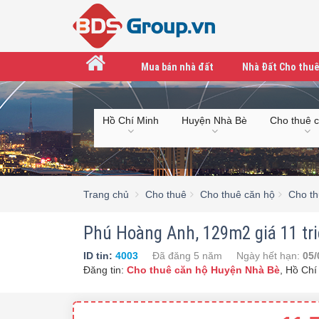
Mua bán nhà đất
Nhà Đất Cho thuê
Hồ Chí Minh
Huyện Nhà Bè
Cho thuê 
Trang chủ
Cho thuê
Cho thuê căn hộ
Cho th
Phú Hoàng Anh, 129m2 giá 11 tr
ID tin:
4003
Đã đăng
5 năm
Ngày hết hạn:
05/
Đăng tin:
Cho thuê căn hộ Huyện Nhà Bè
,
Hồ Chí