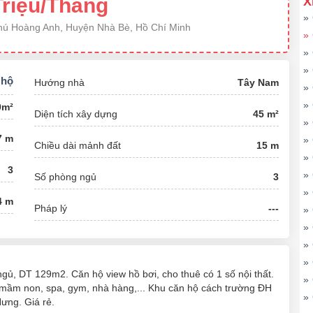
Triệu/Tháng
X
»
Phú Hoàng Anh, Huyện Nhà Bè, Hồ Chí Minh
»
»
»
 hộ
Hướng nhà
Tây Nam
»
»
9m²
Diện tích xây dựng
45 m²
»
7 m
»
Chiều dài mảnh đất
15 m
»
3
»
Số phòng ngủ
3
»
4 m
Pháp lý
---
»
»
»
»
ủ, DT 129m2. Căn hộ view hồ bơi, cho thuê có 1 số nội thất.
»
ng mầm non, spa, gym, nhà hàng,... Khu căn hộ cách trường ĐH
»
ưng. Giá rẻ.