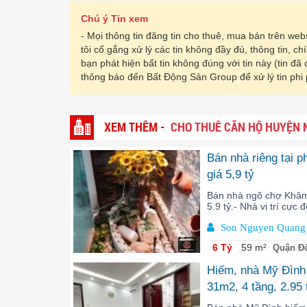
Chú ý Tin xem
- Mọi thông tin đăng tin cho thuê, mua bán trên w
tôi cố gắng xử lý các tin không đầy đủ, thông tin, c
bạn phát hiện bất tin không đúng với tin này (tin đã
thông báo đến Bất Động Sản Group để xử lý tin phi
XEM THÊM -
CHO THUÊ CĂN HỘ HUYỆN N
Bán nhà riêng tại 
giá 5,9 tỷ
Bán nhà ngõ chợ Khâm 
5.9 tỷ.- Nhà vị trí cực
Son Nguyen Quang
6
6 Tỷ
59 m²
Quận Đố
Hiếm, nhà Mỹ Đình l
31m2, 4 tầng, 2.95