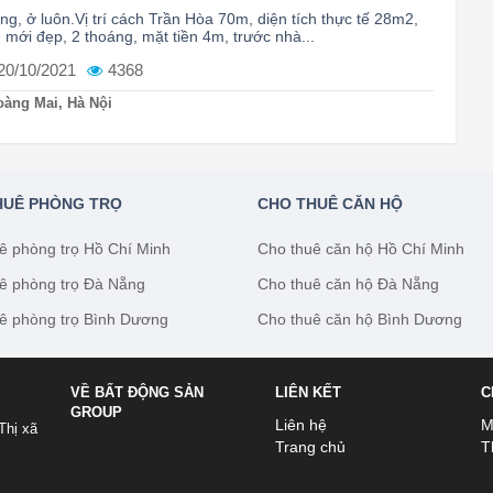
ng, ở luôn.Vị trí cách Trần Hòa 70m, diện tích thực tế 28m2,
, mới đẹp, 2 thoáng, mặt tiền 4m, trước nhà...
20/10/2021
4368
àng Mai, Hà Nội
HUÊ PHÒNG TRỌ
CHO THUÊ CĂN HỘ
ê phòng trọ Hồ Chí Minh
Cho thuê căn hộ Hồ Chí Minh
ê phòng trọ Đà Nẵng
Cho thuê căn hộ Đà Nẵng
ê phòng trọ Bình Dương
Cho thuê căn hộ Bình Dương
VỀ BẤT ĐỘNG SẢN
LIÊN KẾT
C
GROUP
Liên hệ
M
Thị xã
Trang chủ
T