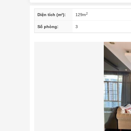
2
Diện tích (m²):
129
m
Số phòng:
3