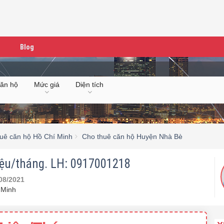
Blog
căn hộ
Mức giá
Diện tích
uê căn hộ Hồ Chí Minh
Cho thuê căn hộ Huyện Nhà Bè
iệu/tháng. LH: 0917001218
08/2021
 Minh