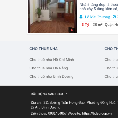
Nhà 5 tầng đẹp, 2 thoá
nhà xây 5 tầng kiên cố
Lê Mai Phương
3 Tỷ
28 m²
Quận Ho
6
CHO THUÊ NHÀ
CHO T
Cho thuê nhà Hồ Chí Minh
Cho thu
Cho thuê nhà Đà Nẵng
Cho thu
Cho thuê nhà Bình Dương
Cho thu
BẤT ĐỘNG SẢN GROUP
Địa chỉ: 311 đường Trần Hưng Đạo, Phường Đông Hoà, 
Dĩ An, Bình Dương
Điện thoại: 0981454857
Website:
https://bdsgroup.vn