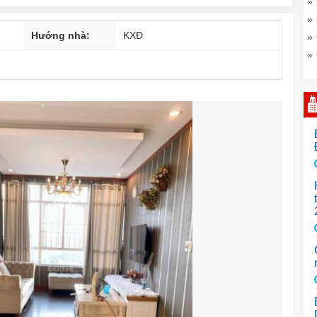
»
»
Hướng nhà:
KXĐ
»
»