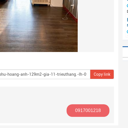
Copy link
0917001218