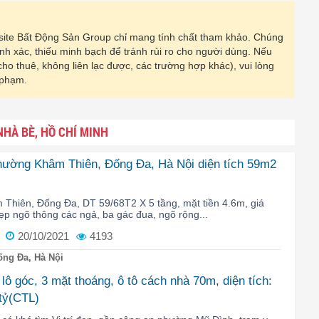
ebsite Bất Động Sản Group chỉ mang tính chất tham khảo. Chúng
hính xác, thiếu minh bạch để tránh rủi ro cho người dùng. Nếu
 cho thuê, không liên lạc được, các trường hợp khác), vui lòng
 phạm.
HÀ BÈ, HỒ CHÍ MINH
phường Khâm Thiên, Đống Đa, Hà Nội diện tích 59m2
Thiên, Đống Đa, DT 59/68T2 X 5 tầng, mặt tiền 4.6m, giá
 đẹp ngõ thông các ngả, ba gác đua, ngõ rộng...
20/10/2021
4193
ng Đa, Hà Nội
ô góc, 3 mặt thoáng, ô tô cách nhà 70m, diện tích:
 tỷ(CTL)