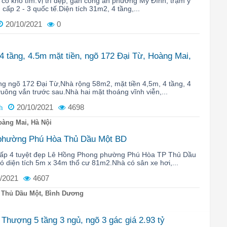
có khó tìm.Vị trí đẹp, gần công an phường Mỹ Đình, trạm y
, cấp 2 - 3 quốc tế.Diện tích 31m2, 4 tầng,...
20/10/2021
0
4 tầng, 4.5m mặt tiền, ngõ 172 Đại Từ, Hoàng Mai,
ng ngõ 172 Đại Từ,Nhà rộng 58m2, mặt tiền 4,5m, 4 tầng, 4
ông vắn trước sau.Nhà hai mặt thoáng vĩnh viễn,...
20/10/2021
4698
h
àng Mai, Hà Nội
 phường Phú Hòa Thủ Dầu Một BD
 cấp 4 tuyệt đẹp Lê Hồng Phong phường Phú Hòa TP Thủ Dầu
 diện tích 5m x 34m thổ cư 81m2.Nhà có sân xe hơi,...
/2021
4607
 Thủ Dầu Một, Bình Dương
Thượng 5 tầng 3 ngủ, ngõ 3 gác giá 2.93 tỷ