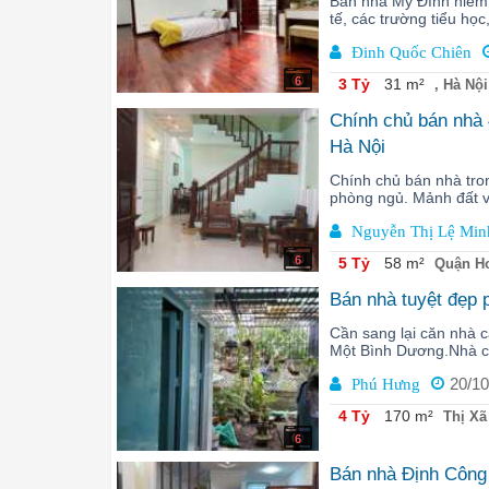
Bán nhà Mỹ Đình hiếm 
tế, các trường tiểu học
Đinh Quốc Chiên
6
3 Tỷ
31 m²
, Hà Nội
Chính chủ bán nhà 
Hà Nội
Chính chủ bán nhà tro
phòng ngủ. Mảnh đất vu
Nguyễn Thị Lệ Min
6
5 Tỷ
58 m²
Quận Ho
Bán nhà tuyệt đẹp
Cần sang lại căn nhà
Một Bình Dương.Nhà có
20/10
Phú Hưng
4 Tỷ
170 m²
Thị Xã
6
Bán nhà Định Công 