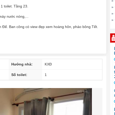
»
 toilet. Tầng 23.
»
»
 máy nước nóng,...
»
 Đế. Ban công có view đẹp xem hoàng hôn, pháo bông Tết.
Hướng nhà:
KXĐ
Số toilet:
1