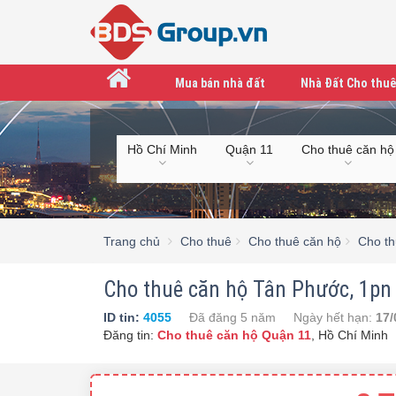
Mua bán nhà đất
Nhà Đất Cho thuê
Hồ Chí Minh
Quận 11
Cho thuê căn hộ
Trang chủ
Cho thuê
Cho thuê căn hộ
Cho th
Cho thuê căn hộ Tân Phước, 1pn 1
ID tin:
4055
Đã đăng
5 năm
Ngày hết hạn:
17/
Đăng tin:
Cho thuê căn hộ Quận 11
,
Hồ Chí Minh