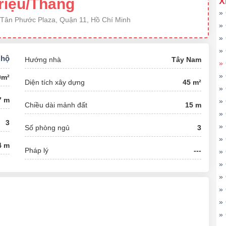
riệu/Tháng
X
»
 Tân Phước Plaza, Quận 11, Hồ Chí Minh
»
»
»
 hộ
Hướng nhà
Tây Nam
»
»
0m²
Diện tích xây dựng
45 m²
»
7 m
»
Chiều dài mảnh đất
15 m
»
3
»
Số phòng ngủ
3
»
4 m
Pháp lý
---
»
»
»
»
»
»