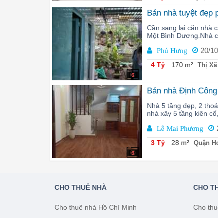
Bán nhà tuyệt đẹp
Cần sang lại căn nhà
Một Bình Dương.Nhà có
20/10
Phú Hưng
4 Tỷ
170 m²
Thị Xã
6
Bán nhà Định Công 
Nhà 5 tầng đẹp, 2 thoá
nhà xây 5 tầng kiên cố
Lê Mai Phương
3 Tỷ
28 m²
Quận Ho
6
CHO THUÊ NHÀ
CHO T
Cho thuê nhà Hồ Chí Minh
Cho thu