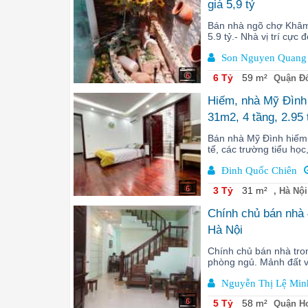
giá 5,9 tỷ
Bán nhà ngõ chợ Khâm 
5.9 tỷ.- Nhà vị trí cực
Son Nguyen Quang
6
6 Tỷ
59 m²
Quận Đố
Hiếm, nhà Mỹ Đình l
31m2, 4 tầng, 2.95
Bán nhà Mỹ Đình hiếm 
tế, các trường tiểu học
Đinh Quốc Chiên
6
3 Tỷ
31 m²
, Hà Nội
Chính chủ bán nhà 
Hà Nội
Chính chủ bán nhà tro
phòng ngủ. Mảnh đất vu
Nguyễn Thị Lệ Min
6
5 Tỷ
58 m²
Quận Ho