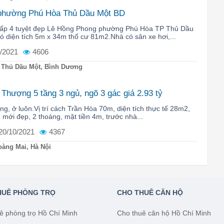
 phường Phú Hòa Thủ Dầu Một BD
 cấp 4 tuyệt đẹp Lê Hồng Phong phường Phú Hòa TP Thủ Dầu
 diện tích 5m x 34m thổ cư 81m2.Nhà có sân xe hơi,...
/2021
4606
 Thủ Dầu Một, Bình Dương
Thượng 5 tầng 3 ngủ, ngõ 3 gác giá 2.93 tỷ
ng, ở luôn.Vị trí cách Trần Hòa 70m, diện tích thực tế 28m2,
, mới đẹp, 2 thoáng, mặt tiền 4m, trước nhà...
20/10/2021
4367
àng Mai, Hà Nội
HUÊ PHÒNG TRỌ
CHO THUÊ CĂN HỘ
ê phòng trọ Hồ Chí Minh
Cho thuê căn hộ Hồ Chí Minh