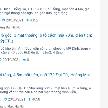
Thiên, Đống Đa, DT 59/68T2 X 5 tầng, mặt tiền 4.6m, giá
 đẹp ngõ thông các ngả, ba gác đua, ngõ rộng...
20/10/2021
4192
ng Đa, Hà Nội
ô góc, 3 mặt thoáng, ô tô cách nhà 70m, diện tích:
 tỷ(CTL)
có khó tìm.Vị trí đẹp, gần công an phường Mỹ Đình, trạm y
, cấp 2 - 3 quốc tế.Diện tích 31m2, 4 tầng,...
20/10/2021
0
4 tầng, 4.5m mặt tiền, ngõ 172 Đại Từ, Hoàng Mai,
ng ngõ 172 Đại Từ,Nhà rộng 58m2, mặt tiền 4,5m, 4 tầng, 4
ông vắn trước sau.Nhà hai mặt thoáng vĩnh viễn,...
20/10/2021
4698
h
àng Mai, Hà Nội