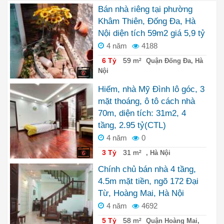
MINH
Bán nhà riêng tại phường
Khâm Thiên, Đống Đa, Hà
Nội diện tích 59m2 giá 5,9 tỷ
4 năm
4188
6 Tỷ
59 m²
Quận Đống Đa, Hà
Nội
6
Hiếm, nhà Mỹ Đình lô góc, 3
mặt thoáng, ô tô cách nhà
70m, diện tích: 31m2, 4
tầng, 2.95 tỷ(CTL)
4 năm
0
3 Tỷ
31 m²
, Hà Nội
6
Chính chủ bán nhà 4 tầng,
4.5m mặt tiền, ngõ 172 Đại
Từ, Hoàng Mai, Hà Nội
4 năm
4692
5 Tỷ
58 m²
Quận Hoàng Mai,