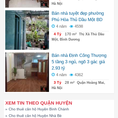
Hà Nội
6
Bán nhà tuyệt đẹp phường
Phú Hòa Thủ Dầu Một BD
4 năm
4598
4 Tỷ
170 m²
Thị Xã Thủ Dầu
Một, Bình Dương
6
Bán nhà Định Công Thượng
5 tầng 3 ngủ, ngõ 3 gác giá
2.93 tỷ
4 năm
4362
3 Tỷ
28 m²
Quận Hoàng Mai,
Hà Nội
6
XEM TIN THEO QUẬN HUYỆN
»
Cho thuê căn hộ Huyện Bình Chánh
»
Cho thuê căn hộ Huyện Nhà Bè