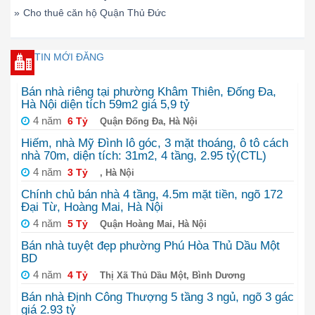
»
Cho thuê căn hộ Quận Thủ Đức
TIN MỚI ĐĂNG
Bán nhà riêng tại phường Khâm Thiên, Đống Đa,
Hà Nội diện tích 59m2 giá 5,9 tỷ
4 năm
6 Tỷ
Quận Đống Đa, Hà Nội
Hiếm, nhà Mỹ Đình lô góc, 3 mặt thoáng, ô tô cách
nhà 70m, diện tích: 31m2, 4 tầng, 2.95 tỷ(CTL)
4 năm
3 Tỷ
, Hà Nội
Chính chủ bán nhà 4 tầng, 4.5m mặt tiền, ngõ 172
Đại Từ, Hoàng Mai, Hà Nội
4 năm
5 Tỷ
Quận Hoàng Mai, Hà Nội
Bán nhà tuyệt đẹp phường Phú Hòa Thủ Dầu Một
BD
4 năm
4 Tỷ
Thị Xã Thủ Dầu Một, Bình Dương
Bán nhà Định Công Thượng 5 tầng 3 ngủ, ngõ 3 gác
giá 2.93 tỷ