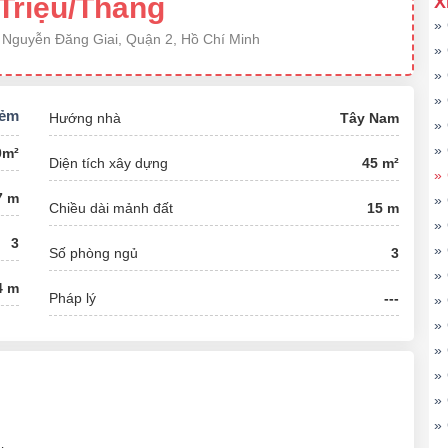
Triệu/Tháng
X
»
 Nguyễn Đăng Giai, Quận 2, Hồ Chí Minh
»
»
»
hẻm
Hướng nhà
Tây Nam
»
»
0m²
Diện tích xây dựng
45 m²
»
7 m
»
Chiều dài mảnh đất
15 m
»
3
»
Số phòng ngủ
3
»
4 m
Pháp lý
---
»
»
»
»
»
»