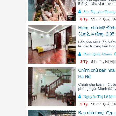
5.9 tỷ.- Nhà vị trí cực
Son Nguyen Quang
6
6 Tỷ
59 m²
Quận Đố
Hiếm, nhà Mỹ Đình l
31m2, 4 tầng, 2.95
Bán nhà Mỹ Đình hiếm 
tế, các trường tiểu học
Đinh Quốc Chiên
6
3 Tỷ
31 m²
, Hà Nội
Chính chủ bán nhà 
Hà Nội
Chính chủ bán nhà tro
phòng ngủ. Mảnh đất vu
Nguyễn Thị Lệ Min
6
5 Tỷ
58 m²
Quận Ho
Bán nhà tuyệt đẹp