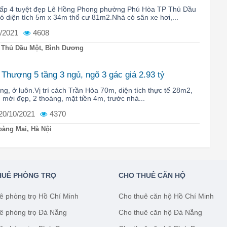
 cấp 4 tuyệt đẹp Lê Hồng Phong phường Phú Hòa TP Thủ Dầu
 diện tích 5m x 34m thổ cư 81m2.Nhà có sân xe hơi,...
/2021
4608
 Thủ Dầu Một, Bình Dương
Thượng 5 tầng 3 ngủ, ngõ 3 gác giá 2.93 tỷ
ng, ở luôn.Vị trí cách Trần Hòa 70m, diện tích thực tế 28m2,
, mới đẹp, 2 thoáng, mặt tiền 4m, trước nhà...
20/10/2021
4370
àng Mai, Hà Nội
HUÊ PHÒNG TRỌ
CHO THUÊ CĂN HỘ
ê phòng trọ Hồ Chí Minh
Cho thuê căn hộ Hồ Chí Minh
ê phòng trọ Đà Nẵng
Cho thuê căn hộ Đà Nẵng