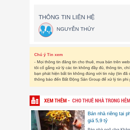
THÔNG TIN LIÊN HỆ
NGUYỄN THỦY
Chú ý Tin xem
- Mọi thông tin đăng tin cho thuê, mua bán trên w
tôi cố gắng xử lý các tin không đầy đủ, thông tin, c
bạn phát hiện bất tin không đúng với tin này (tin đã
thông báo đến Bất Động Sản Group để xử lý tin phi
XEM THÊM -
CHO THUÊ NHÀ TRONG HẺM 
Bán nhà riêng tại 
giá 5,9 tỷ
Bán nhà ngõ chợ Khâm 