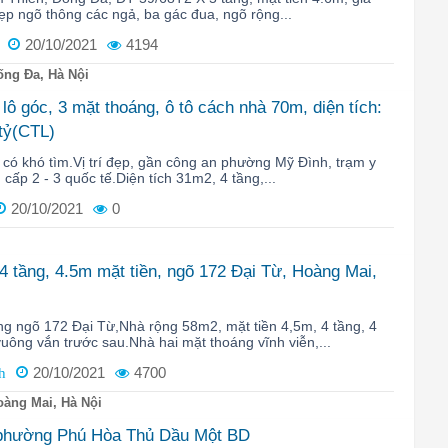
 đẹp ngõ thông các ngả, ba gác đua, ngõ rộng...
20/10/2021
4194
ng Đa, Hà Nội
ô góc, 3 mặt thoáng, ô tô cách nhà 70m, diện tích:
 tỷ(CTL)
có khó tìm.Vị trí đẹp, gần công an phường Mỹ Đình, trạm y
, cấp 2 - 3 quốc tế.Diện tích 31m2, 4 tầng,...
20/10/2021
0
4 tầng, 4.5m mặt tiền, ngõ 172 Đại Từ, Hoàng Mai,
ng ngõ 172 Đại Từ,Nhà rộng 58m2, mặt tiền 4,5m, 4 tầng, 4
ông vắn trước sau.Nhà hai mặt thoáng vĩnh viễn,...
20/10/2021
4700
h
àng Mai, Hà Nội
 phường Phú Hòa Thủ Dầu Một BD