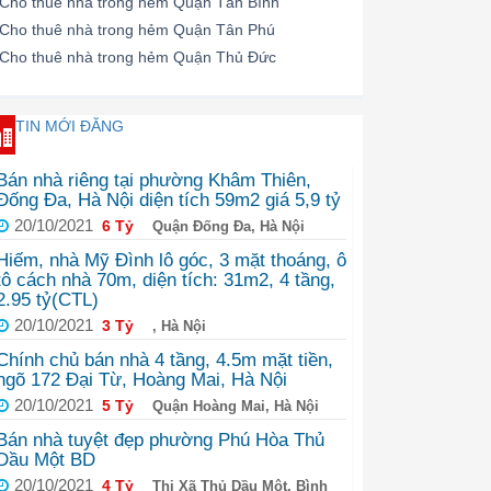
Cho thuê nhà trong hẻm Quận Tân Bình
Cho thuê nhà trong hẻm Quận Tân Phú
Cho thuê nhà trong hẻm Quận Thủ Đức
TIN MỚI ĐĂNG
Bán nhà riêng tại phường Khâm Thiên,
Đống Đa, Hà Nội diện tích 59m2 giá 5,9 tỷ
20/10/2021
6 Tỷ
Quận Đống Đa, Hà Nội
Hiếm, nhà Mỹ Đình lô góc, 3 mặt thoáng, ô
tô cách nhà 70m, diện tích: 31m2, 4 tầng,
2.95 tỷ(CTL)
20/10/2021
3 Tỷ
, Hà Nội
Chính chủ bán nhà 4 tầng, 4.5m mặt tiền,
ngõ 172 Đại Từ, Hoàng Mai, Hà Nội
20/10/2021
5 Tỷ
Quận Hoàng Mai, Hà Nội
Bán nhà tuyệt đẹp phường Phú Hòa Thủ
Dầu Một BD
20/10/2021
4 Tỷ
Thị Xã Thủ Dầu Một, Bình