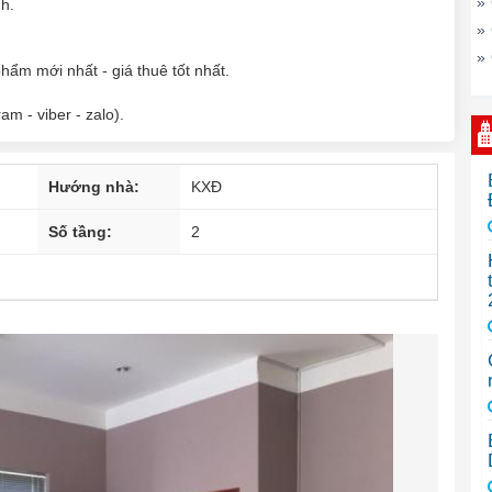
»
h.
»
»
ẩm mới nhất - giá thuê tốt nhất.
m - viber - zalo).
Hướng nhà:
KXĐ
Số tầng:
2