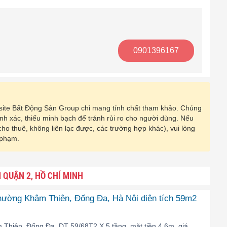
0901396167
ebsite Bất Động Sản Group chỉ mang tính chất tham khảo. Chúng
hính xác, thiếu minh bạch để tránh rủi ro cho người dùng. Nếu
 cho thuê, không liên lạc được, các trường hợp khác), vui lòng
 phạm.
QUẬN 2, HỒ CHÍ MINH
phường Khâm Thiên, Đống Đa, Hà Nội diện tích 59m2
Thiên, Đống Đa, DT 59/68T2 X 5 tầng, mặt tiền 4.6m, giá