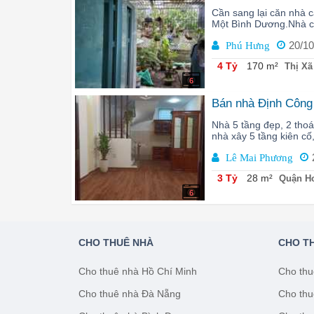
Cần sang lại căn nhà
Một Bình Dương.Nhà có
20/10
Phú Hưng
4 Tỷ
170 m²
Thị Xã
6
Bán nhà Định Công 
Nhà 5 tầng đẹp, 2 thoá
nhà xây 5 tầng kiên cố
Lê Mai Phương
3 Tỷ
28 m²
Quận Ho
6
CHO THUÊ NHÀ
CHO T
Cho thuê nhà Hồ Chí Minh
Cho thu
Cho thuê nhà Đà Nẵng
Cho thu