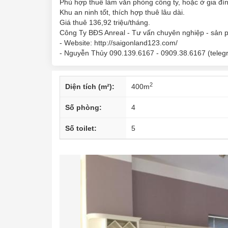
Phù hợp thuê làm văn phòng công ty, hoặc ở gia đìn
Khu an ninh tốt, thích hợp thuê lâu dài.
Giá thuê 136,92 triệu/tháng.
Công Ty BĐS Anreal - Tư vấn chuyên nghiệp - sản ph
- Website: http://saigonland123.com/
- Nguyễn Thủy 090.139.6167 - 0909.38.6167 (telegra
2
Diện tích (m²):
400
m
Số phòng:
4
Số toilet:
5