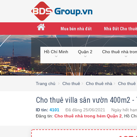
Mua bán nhà đất
Nhà Đất Cho thuê
Hồ Chí Minh
Quận 2
Cho thuê nhà tro
Trang chủ
Cho thuê
Cho thuê nhà
Cho thuê
Cho thuê villa sân vườn 400m2 - 
ID tin:
4101
Đã đăng
25/06/2021
Ngày hết hạ
Đăng tin:
Cho thuê nhà trong hẻm Quận 2
,
Hồ Ch