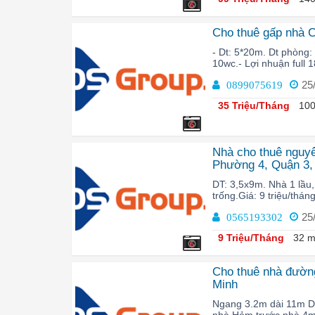
6
Cho thuê gấp nhà 
- Dt: 5*20m. Dt phòng:
10wc.- Lợi nhuận full 18
25
0899075619
35 Triệu/Tháng
100
6
Nhà cho thuê nguy
Phường 4, Quận 3,
DT: 3,5x9m. Nhà 1 lầu,
trống.Giá: 9 triệu/thá
25
0565193302
9 Triệu/Tháng
32 m
6
Cho thuê nhà đườn
Minh
Ngang 3.2m dài 11m D
nhà.Hẻm trước nhà 4m.