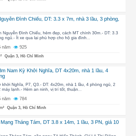
uyễn Đình Chiểu, DT: 3.3 x 7m, nhà 3 lầu, 3 phòng,
 Nguyễn Đình Chiểu, hẻm đẹp, cách MT chính 30m.- DT: 3.3
g ngủ.- Ít xe qua lại phù hợp cho hộ gia đình...
5 năm
925
²
Quận 3, Hồ Chí Minh
3m Nam Kỳ Khởi Nghĩa, DT 4x20m, nhà 1 lầu, 4
áng
 khởi Nghĩa, P7, Q3.- DT: 4x20m, nhà 1 lầu, 4 phòng ngủ, 2
 máy lạnh.- Hẻm an ninh, vị trí tốt, thuận...
5 năm
784
m²
Quận 3, Hồ Chí Minh
Mạng Tháng Tám, DT 3.8 x 14m, 1 lầu, 3 PN, giá 10
Mạng Tháng Tám, gần ngay Tô Hiến Thành, CV Lê Thị Riêng.-