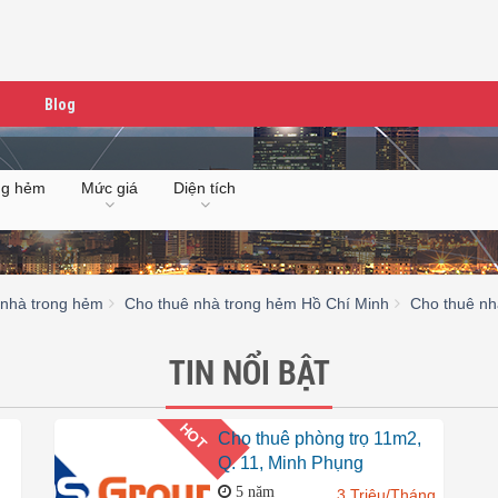
Blog
ng hẻm
Mức giá
Diện tích
 nhà trong hẻm
Cho thuê nhà trong hẻm Hồ Chí Minh
Cho thuê nh
TIN NỔI BẬT
HOT
Cho thuê phòng trọ 11m2,
Q. 11, Minh Phụng
5 năm
3 Triệu/Tháng