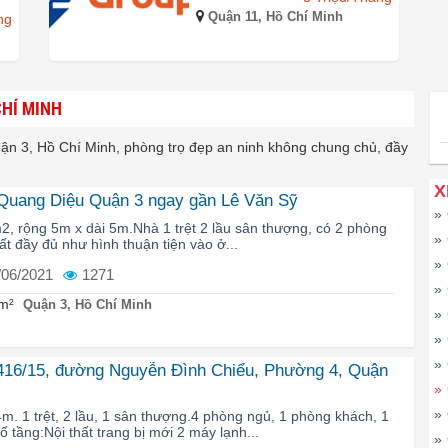
Quận 11, Hồ Chí Minh
ng
CHÍ MINH
uận 3, Hồ Chí Minh, phòng trọ đẹp an ninh không chung chủ, đầy
X
 Quang Diệu Quận 3 ngay gần Lê Văn Sỹ
»
2, rộng 5m x dài 5m.Nhà 1 trệt 2 lầu sân thượng, có 2 phòng
»
ất đầy đủ như hình thuận tiện vào ở...
»
/06/2021
1271
»
m²
Quận 3, Hồ Chí Minh
»
»
»
416/15, đường Nguyễn Đình Chiểu, Phường 4, Quận
»
»
m. 1 trệt, 2 lầu, 1 sân thượng.4 phòng ngủ, 1 phòng khách, 1
 tầng:Nội thất trang bị mới 2 máy lạnh...
»