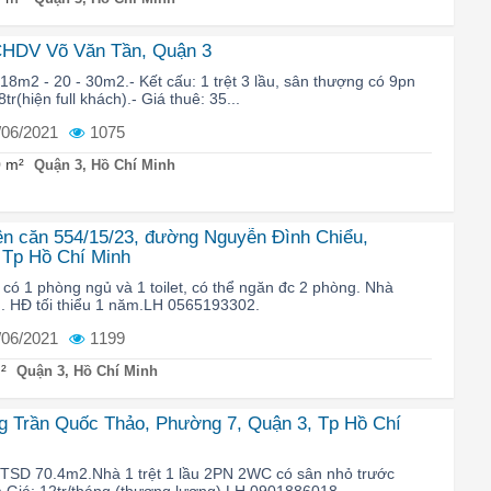
CHDV Võ Văn Tần, Quận 3
 18m2 - 20 - 30m2.- Kết cấu: 1 trệt 3 lầu, sân thượng có 9pn
tr(hiện full khách).- Giá thuê: 35...
/06/2021
1075
 m²
Quận 3, Hồ Chí Minh
ên căn 554/15/23, đường Nguyễn Đình Chiểu,
 Tp Hồ Chí Minh
 có 1 phòng ngủ và 1 toilet, có thể ngăn đc 2 phòng. Nhà
ng. HĐ tối thiểu 1 năm.LH 0565193302.
/06/2021
1199
²
Quận 3, Hồ Chí Minh
g Trần Quốc Thảo, Phường 7, Quận 3, Tp Hồ Chí
TSD 70.4m2.Nhà 1 trệt 1 lầu 2PN 2WC có sân nhỏ trước
Giá: 12tr/tháng (thương lượng).LH 0901886018.