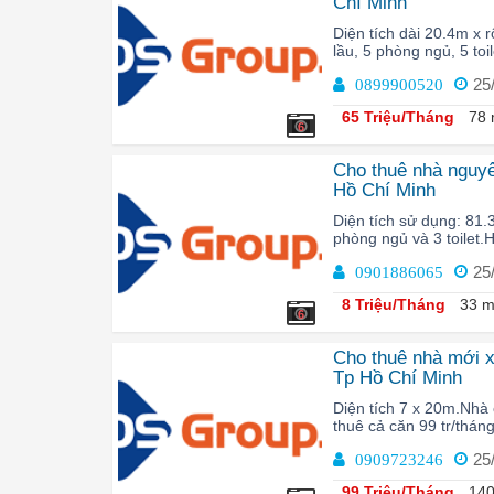
Chí Minh
Diện tích dài 20.4m x 
lầu, 5 phòng ngủ, 5 toi
25
0899900520
65 Triệu/Tháng
78 
6
Cho thuê nhà nguy
Hồ Chí Minh
Diện tích sử dụng: 81.
phòng ngủ và 3 toilet.
25
0901886065
8 Triệu/Tháng
33 m
6
Cho thuê nhà mới 
Tp Hồ Chí Minh
Diện tích 7 x 20m.Nhà
thuê cả căn 99 tr/thá
25
0909723246
99 Triệu/Tháng
140