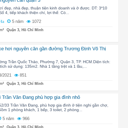
 nguyên căn quận 3
 trí đẹp, nhà đẹp, thuận tiện kinh doanh và ở được. DT: 3*10
ố 4, tiếp khách thiện chí, lợi thế: Có...
5 năm
1072
Ha
m²
Quận 3, Hồ Chí Minh
xe hơi nguyên căn gần đường Trương Định Võ Thị
ường Trần Quốc Thảo, Phường 7, Quận 3, TP. HCM.Diện tích:
ch sử dụng: 135m2. Nhà 1 tầng trệt và 1 lầu,...
3/2021
851
m²
Quận 3, Hồ Chí Minh
 Trần Văn Đang phù hợp gia đình nhỏ
2/33 Trần Văn Đang, phù hợp gia đình ở tiện nghi gần chợ,
 Gồm 1 phòng khách, 1 bếp, 3 toilet, 2 phòng...
5 năm
966
m²
Quận 3, Hồ Chí Minh