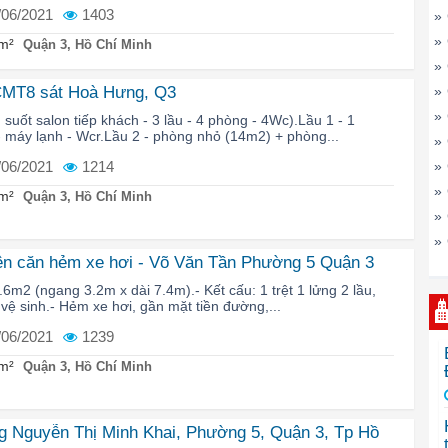
/06/2021
1403
»
»
m²
Quận 3, Hồ Chí Minh
»
CMT8 sát Hoà Hưng, Q3
»
»
suốt salon tiếp khách - 3 lầu - 4 phòng - 4Wc).Lầu 1 - 1
 máy lạnh - Wcr.Lầu 2 - phòng nhỏ (14m2) + phòng...
»
/06/2021
1214
»
»
m²
Quận 3, Hồ Chí Minh
»
»
ên căn hẻm xe hơi - Võ Văn Tần Phường 5 Quận 3
.6m2 (ngang 3.2m x dài 7.4m).- Kết cấu: 1 trệt 1 lửng 2 lầu,
vệ sinh.- Hẻm xe hơi, gần mặt tiền đường,...
/06/2021
1239
m²
Quận 3, Hồ Chí Minh
g Nguyễn Thị Minh Khai, Phường 5, Quận 3, Tp Hồ