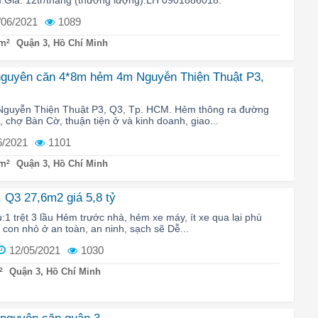
/06/2021
1089
m²
Quận 3, Hồ Chí Minh
nguyên căn 4*8m hẻm 4m Nguyễn Thiện Thuật P3,
 Nguyễn Thiện Thuật P3, Q3, Tp. HCM. Hẻm thông ra đường
 chợ Bàn Cờ, thuận tiện ở và kinh doanh, giao...
6/2021
1101
m²
Quận 3, Hồ Chí Minh
 Q3 27,6m2 giá 5,8 tỷ
u:1 trệt 3 lầu Hẻm trước nhà, hẻm xe máy, ít xe qua lại phù
 con nhỏ ở an toàn, an ninh, sạch sẽ Dễ...
12/05/2021
1030
²
Quận 3, Hồ Chí Minh