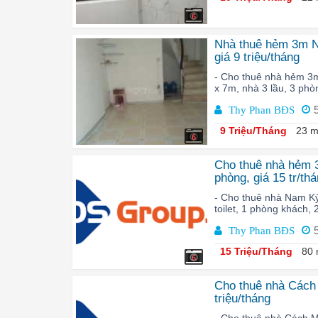
6
Nhà thuê hẻm 3m Ng
giá 9 triệu/tháng
- Cho thuê nhà hẻm 3m
x 7m, nhà 3 lầu, 3 phòn
Thy Phan BĐS
9 Triệu/Tháng
23 m
6
Cho thuê nhà hẻm 
phòng, giá 15 tr/th
- Cho thuê nhà Nam Kỳ
toilet, 1 phòng khách, 2
Thy Phan BĐS
15 Triệu/Tháng
80 
6
Cho thuê nhà Cách 
triệu/tháng
- Cho thuê nhà Cách 