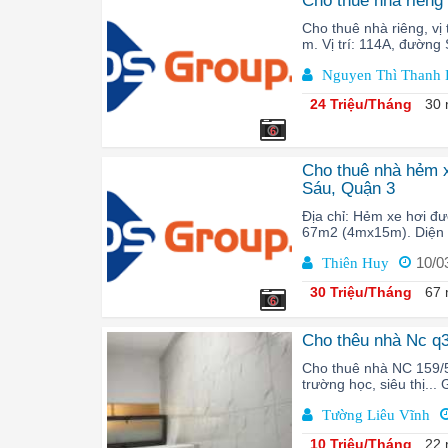
Cho thuê nhà riêng
Cho thuê nhà riêng, vị
m. Vị trí: 114A, đường S
Nguyen Thì Thanh 
24 Triệu/Tháng
30 
6
Cho thuê nhà hẻm 
Sáu, Quận 3
Địa chỉ: Hẻm xe hơi đ
67m2 (4mx15m). Diện tí
10/0
Thiên Huy
30 Triệu/Tháng
67 
6
Cho thêu nhà Nc q3
Cho thuê nhà NC 159/5
trường học, siêu thị...
Tường Liêu Vĩnh
10 Triệu/Tháng
22 