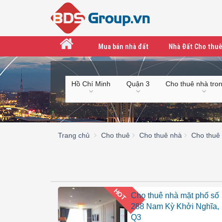
Mua bán nhà đất
Nhà Đất Cho thuê
Hồ Chí Minh
Quận 3
Cho thuê nhà tro
Trang chủ
Cho thuê
Cho thuê nhà
Cho thuê
HOT
Cho thuê nhà mặt phố số
288 Nam Kỳ Khởi Nghĩa,
Q3