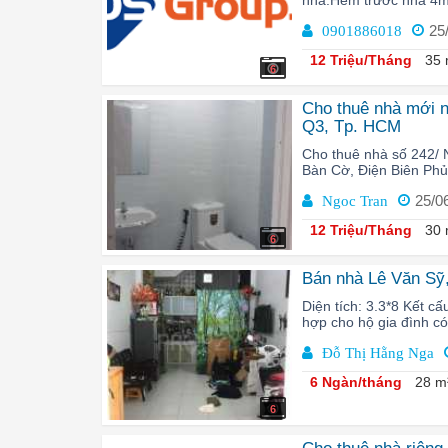
25
0901886018
12 Triệu/Tháng
35 
6
Cho thuê nhà mới 
Q3, Tp. HCM
Cho thuê nhà số 242/
Bàn Cờ, Điện Biên Phủ,
25/0
Ngoc Tran
12 Triệu/Tháng
30 
6
Bán nhà Lê Văn Sỹ,
Diện tích: 3.3*8 Kết cấ
hợp cho hộ gia đình có
Đỗ Thị Hằng Nga
6 Ngàn/tháng
28 m
6