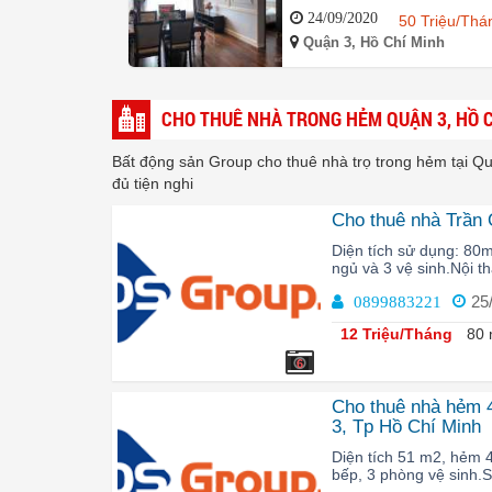
24/09/2020
50 Triệu/Thá
Quận 3, Hồ Chí Minh
CHO THUÊ NHÀ TRONG HẺM QUẬN 3, HỒ 
Bất động sản Group cho thuê nhà trọ trong hẻm tại Q
đủ tiện nghi
Cho thuê nhà Trần
Diện tích sử dụng: 80m
ngủ và 3 vệ sinh.Nội th
25
0899883221
12 Triệu/Tháng
80 
6
Cho thuê nhà hẻm 
3, Tp Hồ Chí Minh
Diện tích 51 m2, hẻm 4
bếp, 3 phòng vệ sinh.Số