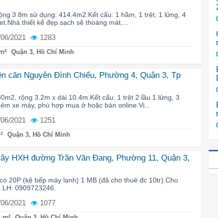
rộng 3.8m sử dụng: 414.4m2.Kết cấu: 1 hầm, 1 trệt, 1 lửng, 4
let.Nhà thiết kế đẹp sạch sẽ thoáng mát,...
/06/2021
1283
m²
Quận 3, Hồ Chí Minh
ên căn Nguyễn Đình Chiểu, Phường 4, Quận 3, Tp
30m2, rộng 3.2m x dài 10.4m.Kết cấu: 1 trệt 2 lầu 1 lửng, 3
Hẻm xe máy, phù hợp mua ở hoặc bán online.Vị...
/06/2021
1251
²
Quận 3, Hồ Chí Minh
xây HXH đường Trần Văn Đang, Phường 11, Quận 3,
 có 20P (kệ bếp máy lạnh) 1 MB (đã cho thuê đc 10tr).Cho
ng.LH: 0909723246.
/06/2021
1077
 m²
Quận 3, Hồ Chí Minh