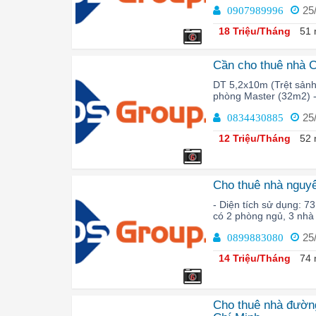
25
0907989996
18 Triệu/Tháng
51 
6
Cần cho thuê nhà 
DT 5,2x10m (Trệt sảnh 
phòng Master (32m2) -
25
0834430885
12 Triệu/Tháng
52 
6
Cho thuê nhà nguy
- Diện tích sử dụng: 73
có 2 phòng ngủ, 3 nhà 
25
0899883080
14 Triệu/Tháng
74 
6
Cho thuê nhà đườn