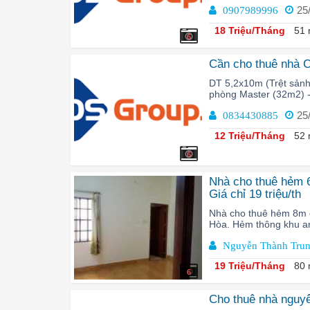
25
0907989996
18 Triệu/Tháng
51 
6
Cần cho thuê nhà 
DT 5,2x10m (Trệt sảnh 
phòng Master (32m2) -
25
0834430885
12 Triệu/Tháng
52 
6
Nhà cho thuê hẻm 6
Giá chỉ 19 triệu/th
Nhà cho thuê hẻm 8m 
Hòa. Hẻm thông khu an 
Nguyễn Thành Tru
19 Triệu/Tháng
80 
6
Cho thuê nhà nguy