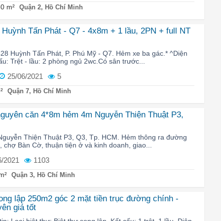
0 m²
Quận 2, Hồ Chí Minh
Huỳnh Tấn Phát - Q7 - 4x8m + 1 lầu, 2PN + full NT
28 Huỳnh Tấn Phát, P. Phú Mỹ - Q7. Hẻm xe ba gác.* ^Diện
ấu: Trệt - lầu: 2 phòng ngủ 2wc.Có sân trước...
25/06/2021
5
²
Quận 7, Hồ Chí Minh
nguyên căn 4*8m hẻm 4m Nguyễn Thiện Thuật P3,
 Nguyễn Thiện Thuật P3, Q3, Tp. HCM. Hẻm thông ra đường
 chợ Bàn Cờ, thuận tiện ở và kinh doanh, giao...
6/2021
1103
m²
Quận 3, Hồ Chí Minh
song lập 250m2 góc 2 mặt tiền trục đường chính -
ên giá tốt
n: Loại biệt thự: Biệt thự song lập. Kết cấu: 1 trệt, 1 lầu. Diện