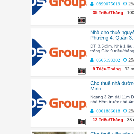
25
0899075619
35 Triệu/Tháng
100
6
Nhà cho thuê nguy
Phường 4, Quận 3,
DT: 3,5x9m. Nhà 1 lầu,
trống.Giá: 9 triệu/thá
25
0565193302
9 Triệu/Tháng
32 m
6
Cho thuê nhà đườn
Minh
Ngang 3.2m dài 11m D
nhà.Hẻm trước nhà 4m.
25
0901886018
12 Triệu/Tháng
35 
6