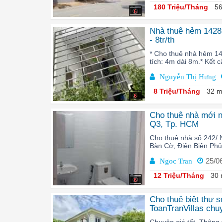
180 Triệu/Tháng
56
6
Nhà thuê hẻm 1428 
- 8tr/th
* Cho thuê nhà hẻm 14
tích: 4m dài 8m.* Kết c
Nguyễn Thị Hưng
8 Triệu/Tháng
32 m
6
Cho thuê nhà mới 
Q3, Tp. HCM
Cho thuê nhà số 242/
Bàn Cờ, Điện Biên Phủ,
25/0
Ngoc Tran
12 Triệu/Tháng
30 
6
Cho thuê biệt thự 
ToanTranVillas chuy
Chuyên giá tốt. Thông ti