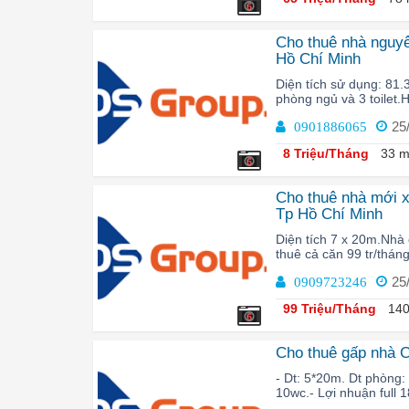
6
Cho thuê nhà nguy
Hồ Chí Minh
Diện tích sử dụng: 81.
phòng ngủ và 3 toilet.
25
0901886065
8 Triệu/Tháng
33 m
6
Cho thuê nhà mới 
Tp Hồ Chí Minh
Diện tích 7 x 20m.Nhà
thuê cả căn 99 tr/thá
25
0909723246
99 Triệu/Tháng
140
6
Cho thuê gấp nhà 
- Dt: 5*20m. Dt phòng:
10wc.- Lợi nhuận full 18