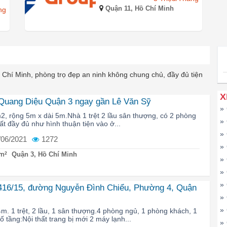
Quận 11, Hồ Chí Minh
ng
 Chí Minh, phòng trọ đẹp an ninh không chung chủ, đầy đủ tiện
X
 Quang Diệu Quận 3 ngay gần Lê Văn Sỹ
»
2, rộng 5m x dài 5m.Nhà 1 trệt 2 lầu sân thượng, có 2 phòng
»
ất đầy đủ như hình thuận tiện vào ở...
»
/06/2021
1272
»
m²
Quận 3, Hồ Chí Minh
»
»
»
416/15, đường Nguyễn Đình Chiểu, Phường 4, Quận
»
»
m. 1 trệt, 2 lầu, 1 sân thượng.4 phòng ngủ, 1 phòng khách, 1
 tầng:Nội thất trang bị mới 2 máy lạnh...
»