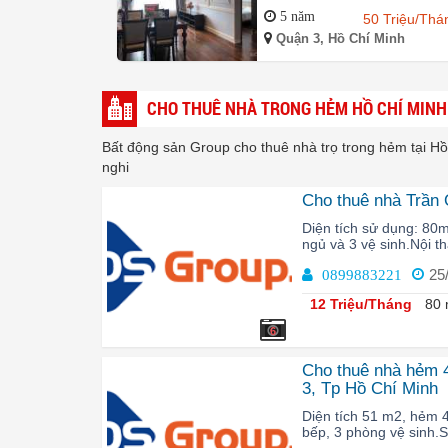
5 năm
50 Triệu/Thá
Quận 3, Hồ Chí Minh
CHO THUÊ NHÀ TRONG HẺM HỒ CHÍ MINH
Bất động sản Group cho thuê nhà trọ trong hẻm tại Hồ
nghi
Cho thuê nhà Trần
Diện tích sử dụng: 80m
ngủ và 3 vệ sinh.Nội th
25
0899883221
12 Triệu/Tháng
80 
6
Cho thuê nhà hẻm 
3, Tp Hồ Chí Minh
Diện tích 51 m2, hẻm 4
bếp, 3 phòng vệ sinh.Số