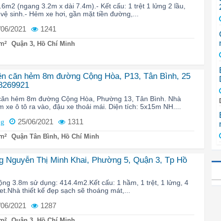
.6m2 (ngang 3.2m x dài 7.4m).- Kết cấu: 1 trệt 1 lửng 2 lầu,
vệ sinh.- Hẻm xe hơi, gần mặt tiền đường,...
/06/2021
1241
m²
Quận 3, Hồ Chí Minh
ên căn hẻm 8m đường Cộng Hòa, P13, Tân Bình, 25
38269921
căn hẻm 8m đường Cộng Hòa, Phường 13, Tân Bình. Nhà
xe ô tô ra vào, đậu xe thoải mái. Diện tích: 5x15m NH....
25/06/2021
1311
ng
m²
Quận Tân Bình, Hồ Chí Minh
g Nguyễn Thị Minh Khai, Phường 5, Quận 3, Tp Hồ
rộng 3.8m sử dụng: 414.4m2.Kết cấu: 1 hầm, 1 trệt, 1 lửng, 4
let.Nhà thiết kế đẹp sạch sẽ thoáng mát,...
/06/2021
1287
m²
Quận 3, Hồ Chí Minh