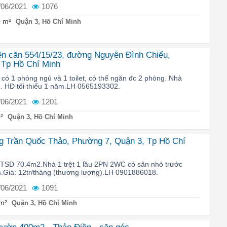
/06/2021
1076
 m²
Quận 3, Hồ Chí Minh
ên căn 554/15/23, đường Nguyễn Đình Chiểu,
 Tp Hồ Chí Minh
 có 1 phòng ngủ và 1 toilet, có thể ngăn đc 2 phòng. Nhà
ng. HĐ tối thiểu 1 năm.LH 0565193302.
/06/2021
1201
²
Quận 3, Hồ Chí Minh
g Trần Quốc Thảo, Phường 7, Quận 3, Tp Hồ Chí
TSD 70.4m2.Nhà 1 trệt 1 lầu 2PN 2WC có sân nhỏ trước
Giá: 12tr/tháng (thương lượng).LH 0901886018.
/06/2021
1091
m²
Quận 3, Hồ Chí Minh