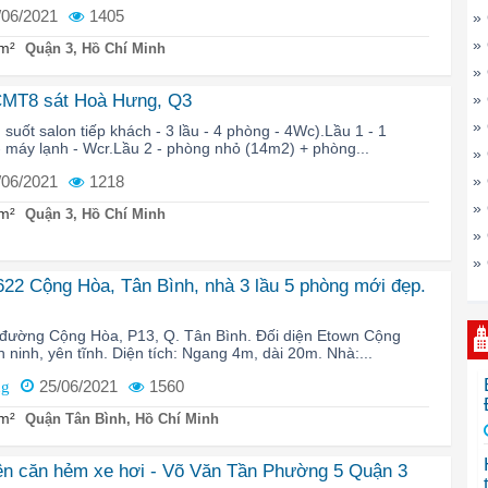
/06/2021
1405
»
»
m²
Quận 3, Hồ Chí Minh
»
CMT8 sát Hoà Hưng, Q3
»
»
suốt salon tiếp khách - 3 lầu - 4 phòng - 4Wc).Lầu 1 - 1
 máy lạnh - Wcr.Lầu 2 - phòng nhỏ (14m2) + phòng...
»
/06/2021
1218
»
»
m²
Quận 3, Hồ Chí Minh
»
»
22 Cộng Hòa, Tân Bình, nhà 3 lầu 5 phòng mới đẹp.
đường Cộng Hòa, P13, Q. Tân Bình. Đối diện Etown Cộng
ninh, yên tĩnh. Diện tích: Ngang 4m, dài 20m. Nhà:...
25/06/2021
1560
ng
m²
Quận Tân Bình, Hồ Chí Minh
ên căn hẻm xe hơi - Võ Văn Tần Phường 5 Quận 3