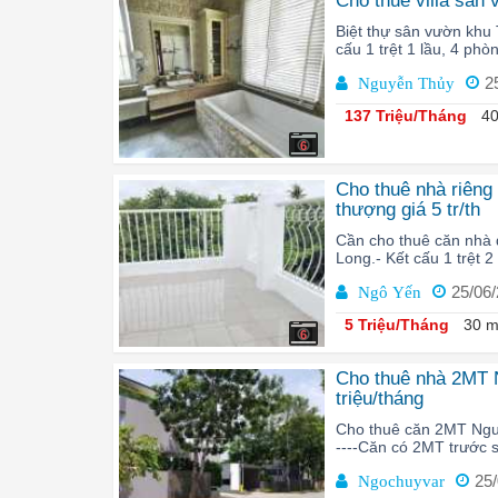
Cho thuê villa sân
Biệt thự sân vườn khu
cấu 1 trệt 1 lầu, 4 ph
2
Nguyễn Thủy
137 Triệu/Tháng
40
6
Cho thuê nhà riêng 
thượng giá 5 tr/th
Cần cho thuê căn nhà 
Long.- Kết cấu 1 trệt 2
25/06
Ngô Yến
5 Triệu/Tháng
30 m
6
Cho thuê nhà 2MT 
triệu/tháng
Cho thuê căn 2MT Nguy
----Căn có 2MT trước 
25
Ngochuyvar