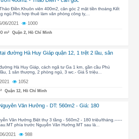
 vườn 400m2 - Thảo Điền - căn góc
 Thảo Điền.Khuôn viên 400m2, căn góc 2 mặt tiền thoáng.Kết
òng ngủ.Phù hợp thuê làm văn phòng công ty,...
5/06/2021
1000
0 m²
Quận 2, Hồ Chí Minh
tại đường Hà Huy Giáp quận 12, 1 trệt 2 lầu, sân
đường Hà Huy Giáp, cách ngã tư Ga 1 km, gần cầu Phú
 lầu, 1 sân thượng, 2 phòng ngủ, 3 wc.- Giá 5 triệu...
/2021
1052
²
Quận 12, Hồ Chí Minh
Nguyễn Văn Hưởng - DT: 560m2 - Giá: 180
ễn Văn Hưởng.Biệt thự 3 tầng - 560m2 - 180 triệu/tháng.-----
sau.MT phía trước Nguyễn Văn Hưởng.MT sau là...
/06/2021
988