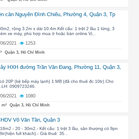
ên căn Nguyễn Đình Chiểu, Phường 4, Quận 3, Tp
30m2, rộng 3.2m x dài 10.4m.Kết cấu: 1 trệt 2 lầu 1 lửng, 3
Hẻm xe máy, phù hợp mua ở hoặc bán online.Vị...
/06/2021
1253
²
Quận 3, Hồ Chí Minh
xây HXH đường Trần Văn Đang, Phường 11, Quận 3,
 có 20P (kệ bếp máy lạnh) 1 MB (đã cho thuê đc 10tr).Cho
ng.LH: 0909723246.
/06/2021
1080
 m²
Quận 3, Hồ Chí Minh
CHDV Võ Văn Tần, Quận 3
 18m2 - 20 - 30m2.- Kết cấu: 1 trệt 3 lầu, sân thượng có 9pn
tr(hiện full khách).- Giá thuê: 35...