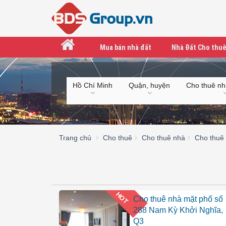
Mua bán nhà đất
Nhà Đất Cho thuê
Hồ Chí Minh
Quận, huyện
Cho thuê nh
Trang chủ
Cho thuê
Cho thuê nhà
Cho thuê
HOT
Cho thuê nhà mặt phố số
288 Nam Kỳ Khởi Nghĩa,
Q3