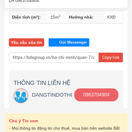
LH 0963704904.
2
Diện tích (m²):
15
m
Hướng nhà:
KXĐ
Yêu cầu xóa tin
Gửi Messenger
Copy link
THÔNG TIN LIÊN HỆ
DANGTINDOTHI
0963704904
Chú ý Tin xem
- Mọi thông tin đăng tin cho thuê, mua bán trên website Bất