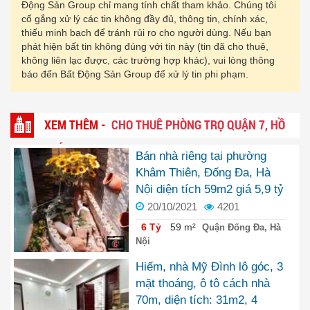
Động Sản Group chỉ mang tính chất tham khảo. Chúng tôi
cố gắng xử lý các tin không đầy đủ, thông tin, chính xác,
thiếu minh bạch để tránh rủi ro cho người dùng. Nếu bạn
phát hiện bất tin không đúng với tin này (tin đã cho thuê,
không liên lạc được, các trường hợp khác), vui lòng thông
báo đến Bất Động Sản Group để xử lý tin phi phạm.
XEM THÊM -
CHO THUÊ PHÒNG TRỌ QUẬN 7, HỒ
CHÍ MINH
Bán nhà riêng tại phường
Khâm Thiên, Đống Đa, Hà
Nội diện tích 59m2 giá 5,9 tỷ
20/10/2021
4201
6 Tỷ
59 m²
Quận Đống Đa, Hà
Nội
6
Hiếm, nhà Mỹ Đình lô góc, 3
mặt thoáng, ô tô cách nhà
70m, diện tích: 31m2, 4