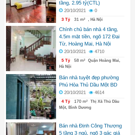
tầng, 2.95 tỷ(CTL)
20/10/2021
0
3 Tỷ
31 m²
, Hà Nội
6
Chính chủ bán nhà 4 tầng,
4.5m mặt tiền, ngõ 172 Đại
Từ, Hoàng Mai, Hà Nội
20/10/2021
4710
5 Tỷ
58 m²
Quận Hoàng Mai,
Hà Nội
6
Bán nhà tuyệt đẹp phường
Phú Hòa Thủ Dầu Một BD
20/10/2021
4614
4 Tỷ
170 m²
Thị Xã Thủ Dầu
Một, Bình Dương
6
Bán nhà Định Công Thượng
5 tầng 3 ngủ, ngõ 3 gác giá