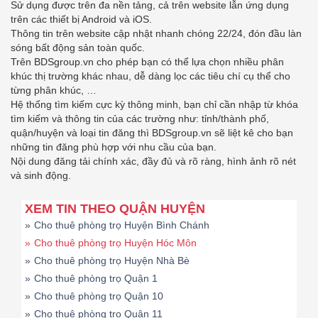
Sử dụng được trên đa nền tảng, cả trên website lẫn ứng dụng
trên các thiết bị Android và iOS.
Thông tin trên website cập nhật nhanh chóng 22/24, đón đầu làn
sóng bất động sản toàn quốc.
Trên BDSgroup.vn cho phép bạn có thể lựa chọn nhiều phân
khúc thị trường khác nhau, dễ dàng lọc các tiêu chí cụ thể cho
từng phân khúc, …
Hệ thống tìm kiếm cực kỳ thông minh, bạn chỉ cần nhập từ khóa
tìm kiếm và thông tin của các trường như: tỉnh/thành phố,
quận/huyện và loại tin đăng thì BDSgroup.vn sẽ liệt kê cho bạn
những tin đăng phù hợp với nhu cầu của bạn.
Nội dung đăng tải chính xác, đầy đủ và rõ ràng, hình ảnh rõ nét
và sinh động.
XEM TIN THEO QUẬN HUYỆN
»
Cho thuê phòng trọ Huyện Bình Chánh
»
Cho thuê phòng trọ Huyện Hóc Môn
»
Cho thuê phòng trọ Huyện Nhà Bè
»
Cho thuê phòng trọ Quận 1
»
Cho thuê phòng trọ Quận 10
»
Cho thuê phòng trọ Quận 11