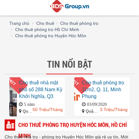
Trang chủ
Cho thuê
Cho thuê phòng trọ
Cho thuê phòng trọ Hồ Chí Minh
Cho thuê phòng trọ Huyện Hóc Môn
TIN NỔI BẬT
HOT
HOT
Cho thuê nhà mặt
Cho thuê phòng trọ
phố số 288 Nam Kỳ
11m2, Q. 11, Minh
Khởi Nghĩa, Q3
Phụng
5 năm
03/09/2020
50 Triệu/Tháng
3 Triệu/Tháng
Quận 3, Hồ Chí Minh
Quận 11, Hồ Chí Minh
CHO THUÊ PHÒNG TRỌ HUYỆN HÓC MÔN, HỒ CHÍ
MINH
Cho thuê nhà trọ - phòng trọ Huyện Hóc Môn giá rẻ uy tín, Mới