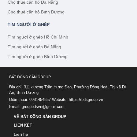
Cho thuê căn hộ Đà Nẵng
Cho thuê căn hộ Bình Dương
TÌM NGƯỜI Ở GHÉP
Tìm người ở ghép Hồ Chí Minh
Tìm người ở ghép Đà Nẵng
Tìm người ở ghép Bình Dương
BẤT ĐỘNG SẢN GROUP
Địa chỉ: 311 đường Trần Hưng Đạo, Phường Đông Hoà, Thị xã Dĩ
An, Bình Dương
Điện thoại: 0981454857
Website:
https://bdsgroup.vn
Email:
groupbdsvn@gmail.com
VỀ BẤT ĐỘNG SẢN GROUP
LIÊN KẾT
Liên hệ