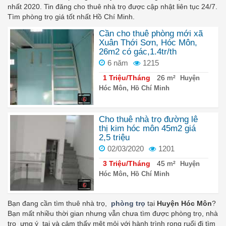
nhất 2020. Tin đăng cho thuê nhà trọ được cập nhật liên tục 24/7.
Tìm phòng trọ giá tốt nhất Hồ Chí Minh.
Cần cho thuê phòng mới xã
Xuân Thới Sơn, Hóc Môn,
26m2 có gác,1.4tr/th
6 năm
1215
1 Triệu/Tháng
26 m²
Huyện
Hóc Môn, Hồ Chí Minh
6
Cho thuê nhà trọ đường lê
thị kim hóc môn 45m2 giá
2,5 triệu
02/03/2020
1201
3 Triệu/Tháng
45 m²
Huyện
Hóc Môn, Hồ Chí Minh
6
Bạn đang cần tìm thuê nhà trọ,
phòng trọ
tại
Huyện Hóc Môn
?
Bạn mất nhiều thời gian nhưng vẫn chưa tìm được phòng trọ,
nhà
trọ
ưng ý tại
và cảm thấy mệt mỏi với hành trình rong ruổi đi tìm