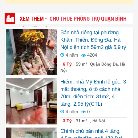
XEM THÊM -
CHO THUÊ PHÒNG TRỌ QUẬN BÌNH
TÂN, HỒ CHÍ MINH
Bán nhà riêng tại phường
Khâm Thiên, Đống Đa, Hà
Nội diện tích 59m2 giá 5,9 tỷ
4 năm
4204
6 Tỷ
59 m²
Quận Đống Đa, Hà
Nội
6
Hiếm, nhà Mỹ Đình lô góc, 3
mặt thoáng, ô tô cách nhà
70m, diện tích: 31m2, 4
tầng, 2.95 tỷ(CTL)
4 năm
0
3 Tỷ
31 m²
, Hà Nội
6
Chính chủ bán nhà 4 tầng,