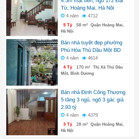
4.5m mặt tiền, ngõ 172 Đại
Từ, Hoàng Mai, Hà Nội
4 năm
4712
5 Tỷ
58 m²
Quận Hoàng Mai,
Hà Nội
6
Bán nhà tuyệt đẹp phường
Phú Hòa Thủ Dầu Một BD
4 năm
4614
4 Tỷ
170 m²
Thị Xã Thủ Dầu
Một, Bình Dương
6
Bán nhà Định Công Thượng
5 tầng 3 ngủ, ngõ 3 gác giá
2.93 tỷ
4 năm
4379
3 Tỷ
28 m²
Quận Hoàng Mai,
Hà Nội
6