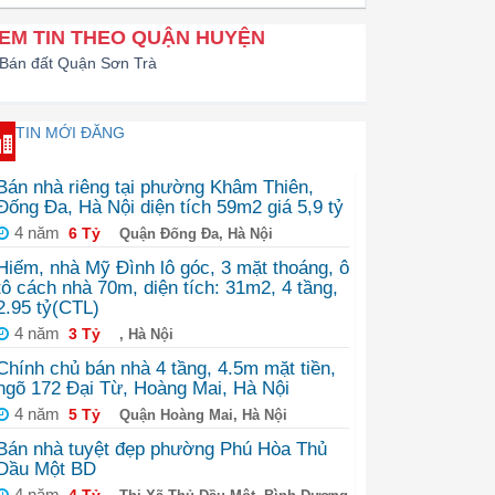
EM TIN THEO QUẬN HUYỆN
Bán đất Quận Sơn Trà
TIN MỚI ĐĂNG
Bán nhà riêng tại phường Khâm Thiên,
Đống Đa, Hà Nội diện tích 59m2 giá 5,9 tỷ
4 năm
6 Tỷ
Quận Đống Đa, Hà Nội
Hiếm, nhà Mỹ Đình lô góc, 3 mặt thoáng, ô
tô cách nhà 70m, diện tích: 31m2, 4 tầng,
2.95 tỷ(CTL)
4 năm
3 Tỷ
, Hà Nội
Chính chủ bán nhà 4 tầng, 4.5m mặt tiền,
ngõ 172 Đại Từ, Hoàng Mai, Hà Nội
4 năm
5 Tỷ
Quận Hoàng Mai, Hà Nội
Bán nhà tuyệt đẹp phường Phú Hòa Thủ
Dầu Một BD
4 năm
4 Tỷ