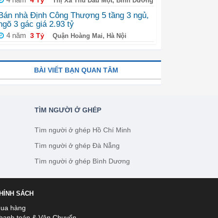
Thị Xã Thủ Dầu Một, Bình Dương
Bán nhà Định Công Thượng 5 tầng 3 ngủ,
ngõ 3 gác giá 2.93 tỷ
4 năm
3 Tỷ
Quận Hoàng Mai, Hà Nội
BÀI VIẾT BẠN QUAN TÂM
TÌM NGƯỜI Ở GHÉP
Tìm người ở ghép Hồ Chí Minh
Tìm người ở ghép Đà Nẵng
Tìm người ở ghép Bình Dương
HÍNH SÁCH
ua hàng
hanh toán & Vận Chuyển