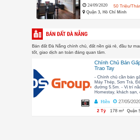
24/09/2020
50 Triệu/Thá
Quận 3, Hồ Chí Minh
BÁN ĐẤT ĐÀ NẴNG
Bán đất Đà Nẵng chính chủ, đất nền giá rẻ, đầu tư man
tốt, giao dịch an toàn đáng quan tâm.
Chính Chủ Bán Gấp
Trao Tay
- Chính chủ cần bán gấ
Máy Thép, Sơn Trà, Đà
đường 5.5m. - Vị trí 
Homestay, khách sạn, 
27/05/202
Hiền
6
2 Tỷ
178 m²
Quận S