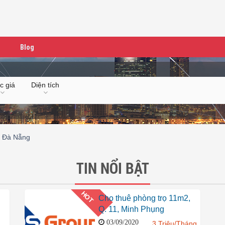
Blog
c giá
Diện tích
t Đà Nẵng
TIN NỔI BẬT
HOT
Cho thuê phòng trọ 11m2,
Q. 11, Minh Phụng
03/09/2020
3 Triệu/Tháng