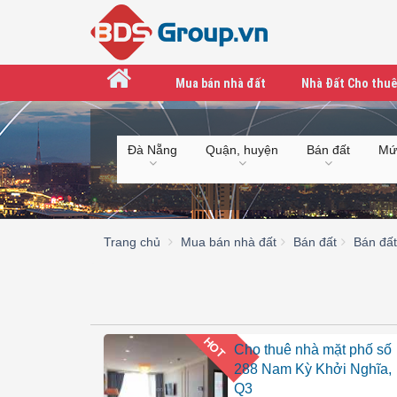
Mua bán nhà đất
Nhà Đất Cho thuê
Đà Nẵng
Quận, huyện
Bán đất
Mứ
Trang chủ
Mua bán nhà đất
Bán đất
Bán đấ
HOT
Cho thuê nhà mặt phố số
288 Nam Kỳ Khởi Nghĩa,
Q3