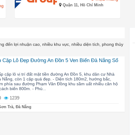
Quận 11, Hồ Chí Minh
ng
g đến lợi nhuận cao, nhiều khu vực, nhiều diện tích, phong thủy
 Cặp Lô Đẹp Đường An Đồn 5 Ven Biển Đà Nẵng Sổ
p cặp lô vị trí đất mặt tiền đường An Đồn 5, khu dân cư Nhà
 Nẵng, còn 1 cặp quá đẹp. - Diện tích 180m2, hướng bắc,
nằm phía sau đường Phạm Văn Đồng khu sầm uất nhiều căn hộ
cách biển 800m. - Phù...
0
1239
ơn Trà, Đà Nẵng