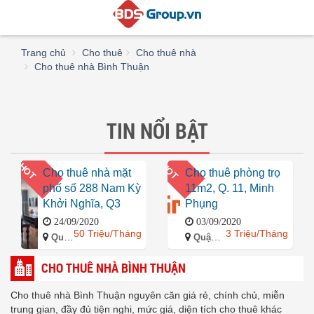
Trang chủ
Cho thuê
Cho thuê nhà
Cho thuê nhà Bình Thuận
TIN NỔI BẬT
HOT
HOT
Cho thuê nhà mặt
Cho thuê phòng trọ
phố số 288 Nam Kỳ
11m2, Q. 11, Minh
Khởi Nghĩa, Q3
Phụng
24/09/2020
03/09/2020
50 Triệu/Tháng
3 Triệu/Tháng
Quận 3, Hồ Chí Minh
Quận 11, Hồ Chí Minh
CHO THUÊ NHÀ BÌNH THUẬN
Cho thuê nhà Bình Thuận nguyên căn giá rẻ, chính chủ, miễn
trung gian, đầy đủ tiện nghi, mức giá, diện tích cho thuê khác