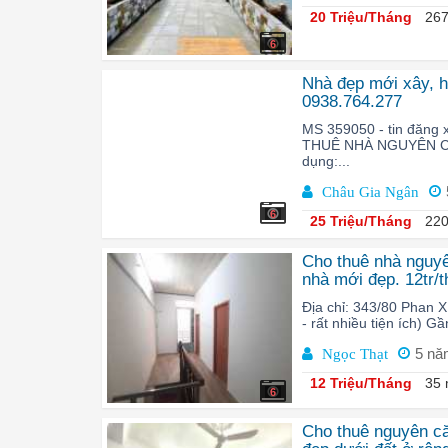
20 Triệu/Tháng
267
6
Nhà đẹp mới xây, h
0938.764.277
MS 359050 - tin đăng 
THUÊ NHÀ NGUYÊN C
dụng:...
Châu Gia Ngân
6
25 Triệu/Tháng
220
Cho thuê nhà nguy
nhà mới đẹp. 12tr/t
Địa chỉ: 343/80 Phan 
- rất nhiều tiện ích) G
5 nă
Ngọc Thạt
12 Triệu/Tháng
35 
6
Cho thuê nguyên c