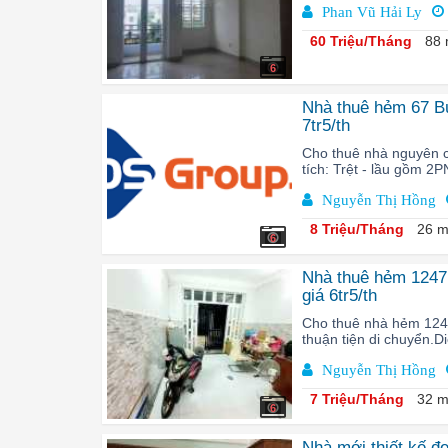
Phan Vũ Hải Ly
60 Triệu/Tháng
88 
6
Nhà thuê hẻm 67 Bù
7tr5/th
Cho thuê nhà nguyên 
tích: Trệt - lầu gồm 2
Nguyễn Thị Hồng
8 Triệu/Tháng
26 m
6
Nhà thuê hẻm 1247 
giá 6tr5/th
Cho thuê nhà hẻm 124
thuận tiện di chuyển.D
Nguyễn Thị Hồng
7 Triệu/Tháng
32 m
6
Nhà mới thiết kế đ