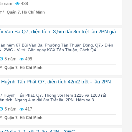
5 năm
438
m²
Quận 7, Hồ Chí Minh
i Văn Ba Q7, diện tích: 3,5m dài 8m trệt lầu 2PN giá
căn hẻm 67 Bùi Văn Ba, Phường Tân Thuận Đông, Q7.- Diện
PN, 2WC.- Vị trí: Gần ngay KCX Tân Thuận, Cách Q4....
5 năm
499
²
Quận 7, Hồ Chí Minh
Huỳnh Tấn Phát Q7, diện tích 42m2 trệt - lầu 2PN
7 Huỳnh Tấn Phát, Q7. Thông với Hẻm 1225 và 1283 rất
iện tích: Ngang 4 m dài 8m.Trệt lầu 2PN. Hẻm xe 3...
5 năm
417
²
Quận 7, Hồ Chí Minh
ẹp Quận 7, 1 trệt 2 lầu, 4PN - 3WC