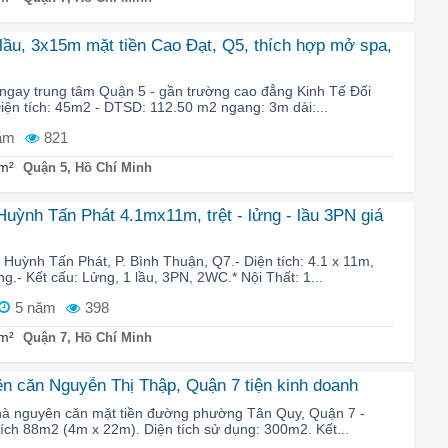
 lầu, 3x15m mặt tiền Cao Đạt, Q5, thích hợp mở spa,
 ngay trung tâm Quận 5 - gần trường cao đẳng Kinh Tế Đối
iện tích: 45m2 - DTSD: 112.50 m2 ngang: 3m dài:...
ăm
821
m²
Quận 5, Hồ Chí Minh
uỳnh Tấn Phát 4.1mx11m, trệt - lửng - lầu 3PN giá
Huỳnh Tấn Phát, P. Bình Thuận, Q7.- Diện tích: 4.1 x 11m,
- Kết cấu: Lửng, 1 lầu, 3PN, 2WC.* Nội Thất: 1...
5 năm
398
m²
Quận 7, Hồ Chí Minh
n căn Nguyễn Thị Thập, Quận 7 tiện kinh doanh
hà nguyên căn mặt tiền đường phường Tân Quy, Quận 7 -
tích 88m2 (4m x 22m). Diện tích sử dụng: 300m2. Kết...