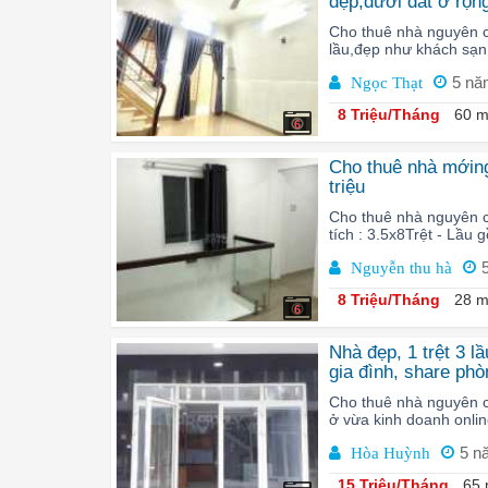
đẹp,dưới đất ở rộ
Cho thuê nhà nguyên 
lầu,đẹp như khách sạn,
5 nă
Ngọc Thạt
8 Triệu/Tháng
60 m
6
Cho thuê nhà mớing
triệu
Cho thuê nhà nguyên c
tích : 3.5x8Trệt - Lầu
Nguyễn thu hà
8 Triệu/Tháng
28 m
6
Nhà đẹp, 1 trệt 3 
gia đình, share phò
Cho thuê nhà nguyên c
ở vừa kinh doanh onlin
5 n
Hòa Huỳnh
15 Triệu/Tháng
65 