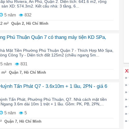
cấp khu Riviera, An Phú, Quận 2. Diện tích: 641.6 m2, rộng
 sàn XD: 574.3m2. Kết cấu nhà: 3 tầng, 6...
5 năm
832
2 m²
Quận 2, Hồ Chí Minh
ng Phú Thuận Quận 7 có thang máy tiện KD SPa,
hà Mặt Tiền Phường Phú Thuận Quận 7 - Thích Hợp Mở Spa,
ng Công Ty - Diện tích đất 125m2 (chiều ngang 5m...
5 năm
831
X
 m²
Quận 7, Hồ Chí Minh
»
»
uỳnh Tấn Phát Q7 - 3.6x10m + 1 lầu, 2PN - giá 6
»
»
uỳnh Tấn Phát, Phường Phú Thuận, Q7. Nhà cách mặt tiền
Ngang 3.6m dài 10m 1 trệt + 1 lầu. Gồm: PK, PB, 2PN,...
»
5 năm
5
»
»
²
Quận 7, Hồ Chí Minh