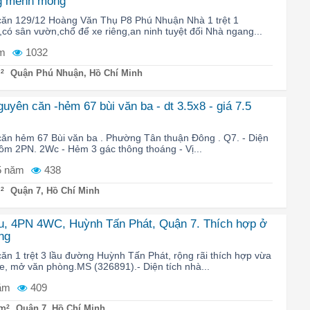
ng mênh mong
căn 129/12 Hoàng Văn Thụ P8 Phú Nhuận Nhà 1 trệt 1
có sân vườn,chổ để xe riêng,an ninh tuyệt đối Nhà ngang...
m
1032
²
Quận Phú Nhuận, Hồ Chí Minh
uyên căn -hẻm 67 bùi văn ba - dt 3.5x8 - giá 7.5
ăn hẻm 67 Bùi văn ba . Phường Tân thuận Đông . Q7. - Diện
 gồm 2PN. 2Wc - Hẻm 3 gác thông thoáng - Vị...
5 năm
438
²
Quận 7, Hồ Chí Minh
lầu, 4PN 4WC, Huỳnh Tấn Phát, Quận 7. Thích hợp ở
ng
ăn 1 trệt 3 lầu đường Huỳnh Tấn Phát, rộng rãi thích hợp vừa
e, mở văn phòng.MS (326891).- Diện tích nhà...
ăm
409
m²
Quận 7, Hồ Chí Minh