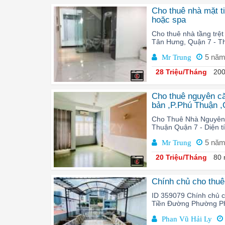
Cho thuê nhà mặt t
hoặc spa
Cho thuê nhà tầng trệ
Tân Hưng, Quận 7 - Th
5 nă
Mr Trung
28 Triệu/Tháng
200
6
Cho thuê nguyên căn
bản ,P.Phú Thuận 
Cho Thuê Nhà Nguyên 
Thuận Quận 7 - Diện tí
5 nă
Mr Trung
20 Triệu/Tháng
80 
6
Chính chủ cho thuê
ID 359079 Chính chủ 
Tiền Đường Phường Ph
Phan Vũ Hải Ly