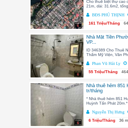
Cho thuê biệt thự cao 
21m, dài: 31.6m2, tổng
BĐS PHÚ THỊNH
161 Triệu/Tháng
64
6
Nhà Mặt Tiền Phườ
VP...
ID 346389 Cho Thuê N
Thẩm Mỹ Viện, Văn Phò
Phan Vũ Hải Ly
55 Triệu/Tháng
464
6
Nhà thuê hẻm 851 H
tr/tháng
* Nhà thuê hẻm 851 H
Huỳnh Tấn Phát 20m.* 
Nguyễn Thị Hưng
6 Triệu/Tháng
36 m
6