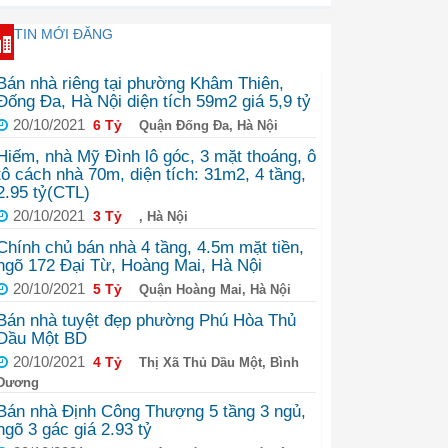
TIN MỚI ĐĂNG
Bán nhà riêng tại phường Khâm Thiên,
Đống Đa, Hà Nội diện tích 59m2 giá 5,9 tỷ
20/10/2021
6 Tỷ
Quận Đống Đa, Hà Nội
Hiếm, nhà Mỹ Đình lô góc, 3 mặt thoáng, ô
tô cách nhà 70m, diện tích: 31m2, 4 tầng,
2.95 tỷ(CTL)
20/10/2021
3 Tỷ
, Hà Nội
Chính chủ bán nhà 4 tầng, 4.5m mặt tiền,
ngõ 172 Đại Từ, Hoàng Mai, Hà Nội
20/10/2021
5 Tỷ
Quận Hoàng Mai, Hà Nội
Bán nhà tuyệt đẹp phường Phú Hòa Thủ
Dầu Một BD
20/10/2021
4 Tỷ
Thị Xã Thủ Dầu Một, Bình
Dương
Bán nhà Định Công Thượng 5 tầng 3 ngủ,
ngõ 3 gác giá 2.93 tỷ