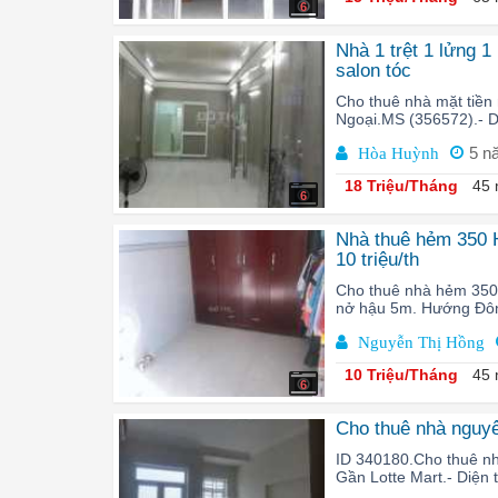
6
Nhà 1 trệt 1 lửng 1
salon tóc
Cho thuê nhà mặt tiền
Ngoại.MS (356572).- D
5 n
Hòa Huỳnh
18 Triệu/Tháng
45 
6
Nhà thuê hẻm 350 H
10 triệu/th
Cho thuê nhà hẻm 350 
nở hậu 5m. Hướng Đông.
Nguyễn Thị Hồng
10 Triệu/Tháng
45 
6
Cho thuê nhà nguyê
ID 340180.Cho thuê n
Gần Lotte Mart.- Diện 