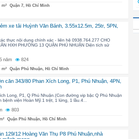
 m²
Quận 7, Hồ Chí Minh
ẻm xe tải Huỳnh Văn Bánh, 3.55x12.5m, 25tr, 5PN,
xác thực nội dung chính xác - liên hệ 0938.764.277 CHO
ĂN HXH PHƯỜNG 13 QUẬN PHÚ NHUẬN Diện tích sử
5 năm
824
 m²
Quận Phú Nhuận, Hồ Chí Minh
ên căn 343/80 Phan Xích Long, P1, Phú Nhuận, 4PN,
h
Xích Long, P1, Q Phú Nhuận.(Con đường vip bậc Q Phú Nhuận
ần bệnh viện Hoàn Mỹ.1 trệt, 1 lửng, 1 lầu.4...
m
803
m²
Quận Phú Nhuận, Hồ Chí Minh
ăn 129/12 Hoàng Văn Thụ P8 Phú Nhuận,nhà