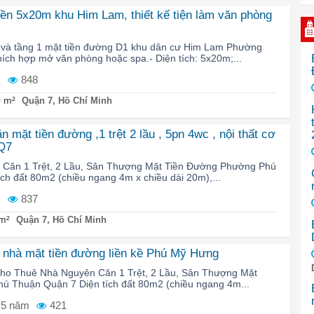
iền 5x20m khu Him Lam, thiết kế tiện làm văn phòng
t và tầng 1 mặt tiền đường D1 khu dân cư Him Lam Phường
ích hợp mở văn phòng hoặc spa.- Diện tích: 5x20m;...
m
848
 m²
Quận 7, Hồ Chí Minh
 mặt tiền đường ,1 trệt 2 lầu , 5pn 4wc , nội thất cơ
,Q7
Căn 1 Trệt, 2 Lầu, Sân Thượng Mặt Tiền Đường Phường Phú
ch đất 80m2 (chiều ngang 4m x chiều dài 20m),...
m
837
m²
Quận 7, Hồ Chí Minh
 nhà mặt tiền đường liền kề Phú Mỹ Hưng
cho Thuê Nhà Nguyên Căn 1 Trệt, 2 Lầu, Sân Thượng Mặt
ú Thuận Quận 7 Diện tích đất 80m2 (chiều ngang 4m...
5 năm
421