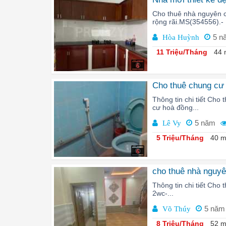
Cho thuê nhà nguyên c
rộng rãi.MS(354556).- 
5 n
Hòa Huỳnh
11 Triệu/Tháng
44 
6
Cho thuê chung cư
Thông tin chi tiết Ch
cư hoà đồng...
5 năm
Lê Vy
5 Triệu/Tháng
40 m
6
cho thuê nhà nguy
Thông tin chi tiết Cho 
2wc-...
5 năm
Võ Thúy
8 Triệu/Tháng
52 m