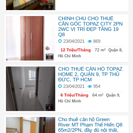
6
CHÍNH CHỦ CHO THUÊ
CĂN GÓC TOPAZ CITY 2PN
2WC VỊ TRÍ ĐẸP TẦNG 19
Q8
23/04/2021
869
12 Triệu/Tháng
72 m²
Quận 8,
Hồ Chí Minh
6
CHO THUÊ CĂN HỘ TOPAZ
HOME 2, QUẬN 9, TP THỦ
ĐỨC, TP HCM
23/04/2021
954
6 Triệu/Tháng
64 m²
Quận 9,
Hồ Chí Minh
6
Cho thuê căn hộ Green
River MT Phạm Thế Hiển Q8
65m2/2PN, đầy đủ nội thất,