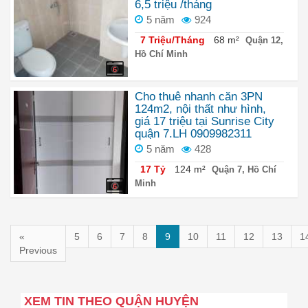
6,5 triệu /tháng
5 năm
924
7 Triệu/Tháng
68 m²
Quận 12,
Hồ Chí Minh
6
Cho thuê nhanh căn 3PN
124m2, nội thất như hình,
giá 17 triệu tại Sunrise City
quận 7.LH 0909982311
5 năm
428
17 Tỷ
124 m²
Quận 7, Hồ Chí
Minh
6
«
5
6
7
8
9
10
11
12
13
1
Previous
XEM TIN THEO QUẬN HUYỆN