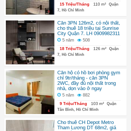
15 Triệu/Tháng
110 m²
Quận
7, Hồ Chí Minh
6
Căn 3PN 126m2, có nội thất,
cho thuê 18 triệu tại Sunrise
City Quận 7. LH 0909982311
5 năm
508
18 Triệu/Tháng
126 m²
Quận
7, Hồ Chí Minh
6
Căn hộ có hồ bơi phòng gym
chỉ 9tr/tháng - căn 3PN
2WC, đầy đủ nội thất trong
nhà, dọn vào ở ngay
5 năm
882
9 Triệu/Tháng
103 m²
Quận
Tân Bình, Hồ Chí Minh
6
Cho thuê CH Depot Metro
Tham Lương DT 68m2, giá