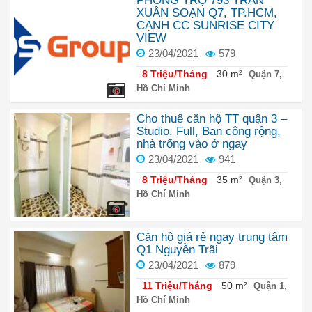
PHÒNG TRỌ 793 TRẦN
XUÂN SOẠN Q7, TP.HCM,
CẠNH CC SUNRISE CITY
VIEW
23/04/2021
579
8 Triệu/Tháng
30 m²
Quận 7,
Hồ Chí Minh
6
Cho thuê căn hộ TT quận 3 –
Studio, Full, Ban công rộng,
nhà trống vào ở ngay
23/04/2021
941
8 Triệu/Tháng
35 m²
Quận 3,
Hồ Chí Minh
6
Căn hộ giá rẻ ngay trung tâm
Q1 Nguyễn Trãi
23/04/2021
879
11 Triệu/Tháng
50 m²
Quận 1,
Hồ Chí Minh