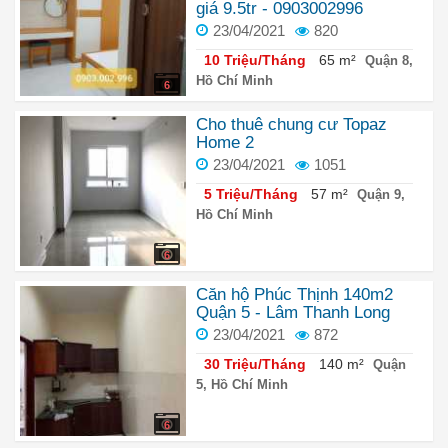
giá 9.5tr - 0903002996
23/04/2021
820
10 Triệu/Tháng
65 m²
Quận 8,
Hồ Chí Minh
6
Cho thuê chung cư Topaz
Home 2
23/04/2021
1051
5 Triệu/Tháng
57 m²
Quận 9,
Hồ Chí Minh
6
Căn hộ Phúc Thịnh 140m2
Quận 5 - Lâm Thanh Long
23/04/2021
872
30 Triệu/Tháng
140 m²
Quận
5, Hồ Chí Minh
6