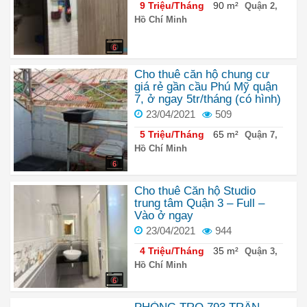
9 Triệu/Tháng
90 m²
Quận 2,
Hồ Chí Minh
6
Cho thuê căn hộ chung cư
giá rẻ gần cầu Phú Mỹ quận
7, ở ngay 5tr/tháng (có hình)
23/04/2021
509
5 Triệu/Tháng
65 m²
Quận 7,
Hồ Chí Minh
6
Cho thuê Căn hộ Studio
trung tâm Quận 3 – Full –
Vào ở ngay
23/04/2021
944
4 Triệu/Tháng
35 m²
Quận 3,
Hồ Chí Minh
6