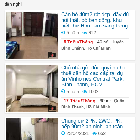
tiện nghi
Căn hộ 40m2 rất đẹp, đầy đủ
nội thất, có ban công, khu
biệt thự Him Lam sang trọng
5 năm
912
5 Triệu/Tháng
40 m²
Huyện
Bình Chánh, Hồ Chí Minh
6
Chủ nhà gửi độc quyền cho
thuê căn hộ cao cấp tại dự
án Vinhomes Central Park,
Bình Thạnh, HCM
5 năm
1002
17 Triệu/Tháng
90 m²
Quận
Bình Thạnh, Hồ Chí Minh
6
Chung cư 2PN, 2WC, PK,
bếp 90m2 an ninh, an toàn
23/04/2021
652