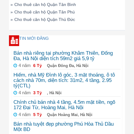
»
Cho thuê căn hộ Quận Tân Bình
»
Cho thuê căn hộ Quận Tân Phú
»
Cho thuê căn hộ Quận Thủ Đức
TIN MỚI ĐĂNG
Bán nhà riêng tại phường Khâm Thiên, Đống
Đa, Hà Nội diện tích 59m2 giá 5,9 tỷ
4 năm
6 Tỷ
Quận Đống Đa, Hà Nội
Hiếm, nhà Mỹ Đình lô góc, 3 mặt thoáng, ô tô
cách nhà 70m, diện tích: 31m2, 4 tầng, 2.95
tỷ(CTL)
4 năm
3 Tỷ
, Hà Nội
Chính chủ bán nhà 4 tầng, 4.5m mặt tiền, ngõ
172 Đại Từ, Hoàng Mai, Hà Nội
4 năm
5 Tỷ
Quận Hoàng Mai, Hà Nội
Bán nhà tuyệt đẹp phường Phú Hòa Thủ Dầu
Một BD