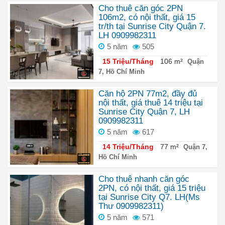
Cho thuê căn góc 2PN
106m2, có nội thất, giá 15
tr/th tại Sunrise City Quận 7.
LH 0909982311
5 năm
505
15 Triệu/Tháng
106 m²
Quận
7, Hồ Chí Minh
6
Căn hộ 2PN 77m2, đầy đủ
nội thất, giá thuê 14 triệu tại
Sunrise City Quận 7, LH
0909982311
5 năm
617
14 Triệu/Tháng
77 m²
Quận 7,
Hồ Chí Minh
6
Cho thuê nhanh căn góc
2PN, có nội thất, giá 15 triệu
tại Sunrise City Q7. LH(Ms
Thư 0909982311)
5 năm
571